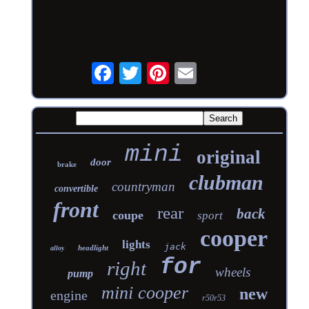
mini
original
door
brake
clubman
countryman
convertible
front
rear
back
coupe
sport
cooper
lights
jack
headlight
alloy
for
right
wheels
pump
mini cooper
new
engine
r50r53