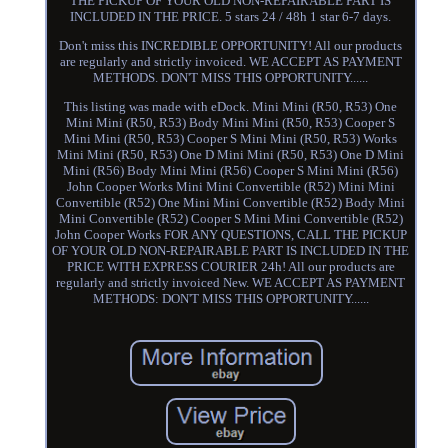
THE PICKUP OF YOUR OLD NON-REPAIRABLE PART IS
INCLUDED IN THE PRICE. 5 stars 24 / 48h 1 star 6-7 days.
Don't miss this INCREDIBLE OPPORTUNITY! All our products
are regularly and strictly invoiced. WE ACCEPT AS PAYMENT
METHODS. DON'T MISS THIS OPPORTUNITY......
This listing was made with eDock. Mini Mini (R50, R53) One
Mini Mini (R50, R53) Body Mini Mini (R50, R53) Cooper S
Mini Mini (R50, R53) Cooper S Mini Mini (R50, R53) Works
Mini Mini (R50, R53) One D Mini Mini (R50, R53) One D Mini
Mini (R56) Body Mini Mini (R56) Cooper S Mini Mini (R56)
John Cooper Works Mini Mini Convertible (R52) Mini Mini
Convertible (R52) One Mini Mini Convertible (R52) Body Mini
Mini Convertible (R52) Cooper S Mini Mini Convertible (R52)
John Cooper Works FOR ANY QUESTIONS, CALL THE PICKUP
OF YOUR OLD NON-REPAIRABLE PART IS INCLUDED IN THE
PRICE WITH EXPRESS COURIER 24h! All our products are
regularly and strictly invoiced New. WE ACCEPT AS PAYMENT
METHODS: DON'T MISS THIS OPPORTUNITY......