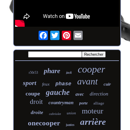
cooper
phare
jack
r50r53
avant
sport
phase
feux
cuir
gauche
coupe
direction
avec
droit
countryman
porte
alliage
moteur
droite
union
cabriolet
arrière
onecooper
jantes