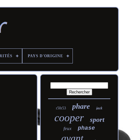
RITÉS
PAYS D'ORIGINE
phare
jack
r50r53
cooper
sport
phase
feux
avant