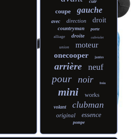
cuir
gauche
coupe
droit
direction
avec
countryman
porte
droite
alliage
cabriolet
moteur
union
onecooper
jantes
arrière
neuf
pour
noir
frein
mini
works
clubman
volant
essence
original
pompe