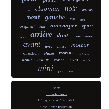
noir
clubman
works
pompe
neuf
gauche
feux
frein
onecooper
sport
original
cuir
arrière
droit
countryman
jantes
avant
moteur
avec
alliage
essence
direction
phase
cabriolet
coupe
droite
volant
r50r53
porte
mini
jack
union
Index
Contactez Nous
Politique de confidentialité
Conditions d'utilisation