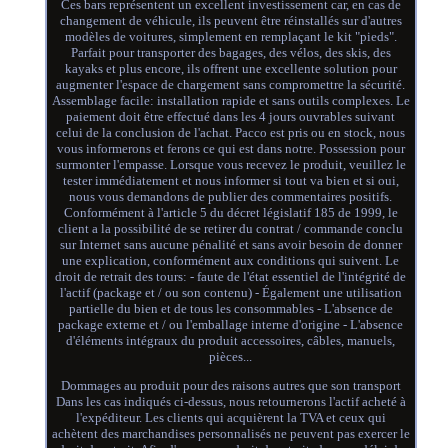
Ces bars représentent un excellent investissement car, en cas de
changement de véhicule, ils peuvent être réinstallés sur d'autres
modèles de voitures, simplement en remplaçant le kit "pieds".
Parfait pour transporter des bagages, des vélos, des skis, des
kayaks et plus encore, ils offrent une excellente solution pour
augmenter l'espace de chargement sans compromettre la sécurité.
Assemblage facile: installation rapide et sans outils complexes. Le
paiement doit être effectué dans les 4 jours ouvrables suivant
celui de la conclusion de l'achat. Pacco est pris ou en stock, nous
vous informerons et ferons ce qui est dans notre. Possession pour
surmonter l'empasse. Lorsque vous recevez le produit, veuillez le
tester immédiatement et nous informer si tout va bien et si oui,
nous vous demandons de publier des commentaires positifs.
Conformément à l'article 5 du décret législatif 185 de 1999, le
client a la possibilité de se retirer du contrat / commande conclu
sur Internet sans aucune pénalité et sans avoir besoin de donner
une explication, conformément aux conditions qui suivent. Le
droit de retrait des tours: - faute de l'état essentiel de l'intégrité de
l'actif (package et / ou son contenu) - Également une utilisation
partielle du bien et de tous les consommables - L'absence de
package externe et / ou l'emballage interne d'origine - L'absence
d'éléments intégraux du produit accessoires, câbles, manuels,
pièces...
Dommages au produit pour des raisons autres que son transport
Dans les cas indiqués ci-dessus, nous retournerons l'actif acheté à
l'expéditeur. Les clients qui acquièrent la TVA et ceux qui
achètent des marchandises personnalisés ne peuvent pas exercer le