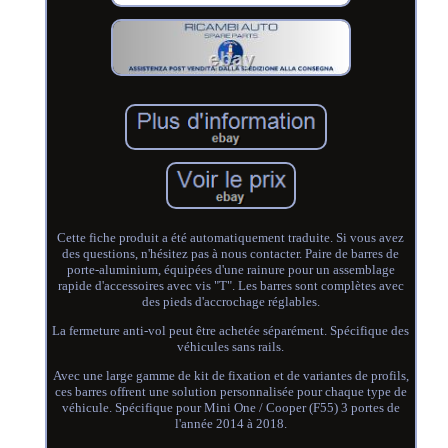
Cette fiche produit a été automatiquement traduite. Si vous avez
des questions, n'hésitez pas à nous contacter. Paire de barres de
porte-aluminium, équipées d'une rainure pour un assemblage
rapide d'accessoires avec vis "T". Les barres sont complètes avec
des pieds d'accrochage réglables.
La fermeture anti-vol peut être achetée séparément. Spécifique des
véhicules sans rails.
Avec une large gamme de kit de fixation et de variantes de profils,
ces barres offrent une solution personnalisée pour chaque type de
véhicule. Spécifique pour Mini One / Cooper (F55) 3 portes de
l'année 2014 à 2018.