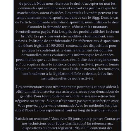
du produit Nous nous réservons le droit d'accepter ou non les
commandes qui seront passées et en tout cas jusqu'à ce que les
marchandises soient épuisées. Les articles à vendre peuvent être
temporairement non disponibles, dans ce cas le Sigg. Dans le cas
où l'article commandé n'est plus disponible, nous utilisons le droit
d'annuler la demande reçue, réduisant les montants
éventuellement payés. Prix Les prix des produits affichés incluent
la TVA. Les prix peuvent être modifiés à tout moment, sans
préavis. Politique de confidentialité En référence aux dispositions
du décret législatif 196/2003, contenant des dispositions pour
protéger la confidentialité dans le traitement des données
personnelles, nous voulons vous informer que les données
personnelles que vous fournissez, c'est-à-dire des enregistrements
et / ou acquises dans le contexte de notre activité, peuvent former
le sujet du traitement avec ou sans l'aide de moyens électroniques,
conformément à la législation référée ci-dessus, à des fins
institutionnelles de notre activité.
Les commentaires sont très importants pour nous et nous aident à
offrir un meilleur service aux acheteurs: nous vous demandons de
gentille. Pour tout problème, avant de laisser une rétroaction
négative ou neutre. Si vous n'exprimez pas votre satisfaction avec.
Vous pouvez payer votre commande Avec les méthodes les plus
sûres! Nous livrons rapidement Tout au long du territoire national.
Satisfait ou remboursé Vous avez 60 jours pour y penser. Contacter
nos techniciens pour Toute clarification! En référence aux
dispositions du décret législatif 196/2003, contenant des