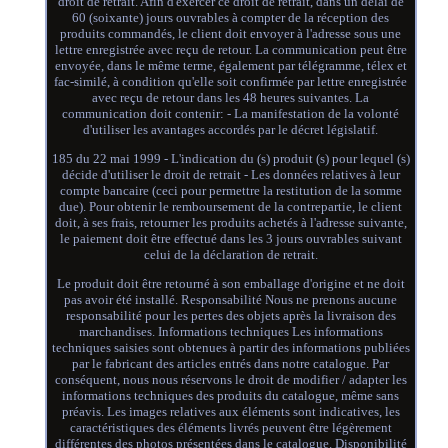
droit de retrait. Afin d'exercer ce droit de retrait, dans un délai de
60 (soixante) jours ouvrables à compter de la réception des
produits commandés, le client doit envoyer à l'adresse sous une
lettre enregistrée avec reçu de retour. La communication peut être
envoyée, dans le même terme, également par télégramme, télex et
fac-similé, à condition qu'elle soit confirmée par lettre enregistrée
avec reçu de retour dans les 48 heures suivantes. La
communication doit contenir: - La manifestation de la volonté
d'utiliser les avantages accordés par le décret législatif.
185 du 22 mai 1999 - L'indication du (s) produit (s) pour lequel (s)
décide d'utiliser le droit de retrait - Les données relatives à leur
compte bancaire (ceci pour permettre la restitution de la somme
due). Pour obtenir le remboursement de la contrepartie, le client
doit, à ses frais, retourner les produits achetés à l'adresse suivante,
le paiement doit être effectué dans les 3 jours ouvrables suivant
celui de la déclaration de retrait.
Le produit doit être retourné à son emballage d'origine et ne doit
pas avoir été installé. Responsabilité Nous ne prenons aucune
responsabilité pour les pertes des objets après la livraison des
marchandises. Informations techniques Les informations
techniques saisies sont obtenues à partir des informations publiées
par le fabricant des articles entrés dans notre catalogue. Par
conséquent, nous nous réservons le droit de modifier / adapter les
informations techniques des produits du catalogue, même sans
préavis. Les images relatives aux éléments sont indicatives, les
caractéristiques des éléments livrés peuvent être légèrement
différentes des photos présentées dans le catalogue. Disponibilité