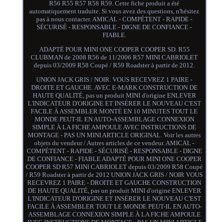
R56 R55 R57 R58 R59. Cette fiche produit a été
automatiquement traduite. Si vous avez des questions, n'hésitez
pas à nous contacter. AMICAL - COMPÉTENT - RAPIDE -
SÉCURISÉ - RESPONSABLE - DIGNE DE CONFIANCE -
FIABLE.
ADAPTÉ POUR MINI ONE COOPER COOPER SD. R55
CLUBMAN de 2008 R56 de 11/2006 R57 MINI CABRIOLET
depuis 03/2009 R58 Coupé / R59 Roadster à partir de 2012.
UNION JACK GRIS / NOIR. VOUS RECEVREZ 1 PAIRE -
DROITE ET GAUCHE. AVEC E-MARK CONSTRUCTION DE
HAUTE QUALITÉ, pas un produit MINI d'origine ENLEVER
L'INDICATEUR D'ORIGINE ET INSÉRER LE NOUVEAU C'EST
FACILE À ASSEMBLER MONTÉ EN 10 MINUTES TOUT LE
MONDE PEUT-IL EN AUTO-ASSEMBLAGE CONNEXION
SIMPLE À LA FICHE AMPOULE AVEC INSTRUCTIONS DE
MONTAGE - PAS UN MINI ARTICLE ORIGINAL. Voir les autres
objets du vendeur / Autres articles de ce vendeur. AMICAL -
COMPÉTENT - RAPIDE - SÉCURISÉ - RESPONSABLE - DIGNE
DE CONFIANCE - FIABLE ADAPTÉ POUR MINI ONE COOPER
COOPER SD R57 MINI CABRIOLET depuis 03/2009 R58 Coupé
/ R59 Roadster à partir de 2012 UNION JACK GRIS / NOIR VOUS
RECEVREZ 1 PAIRE - DROITE ET GAUCHE CONSTRUCTION
DE HAUTE QUALITÉ, pas un produit MINI d'origine ENLEVER
L'INDICATEUR D'ORIGINE ET INSÉRER LE NOUVEAU C'EST
FACILE À ASSEMBLER TOUT LE MONDE PEUT-IL EN AUTO-
ASSEMBLAGE CONNEXION SIMPLE À LA FICHE AMPOULE