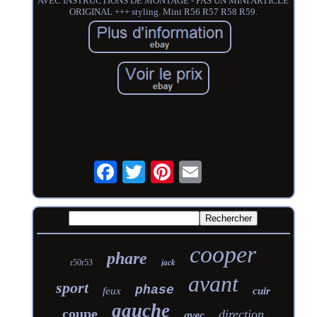
AVEC INSTRUCTIONS DE MONTAGE - PAS UN MINI ARTICLE
ORIGINAL +++ styling. Mini R56 R57 R58 R59.
cooper
phare
jack
r50r53
avant
sport
phase
feux
cuir
gauche
coupe
direction
avec