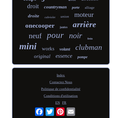
droit
countryman
porte
alliage
moteur
droite
union
cabriolet
arrière
onecooper
jantes
pour
noir
neuf
frein
mini
clubman
works
volant
essence
original
pompe
Index
Contactez Nous
Politique de confidentialité
Conditions d'utilisation
EN
FR