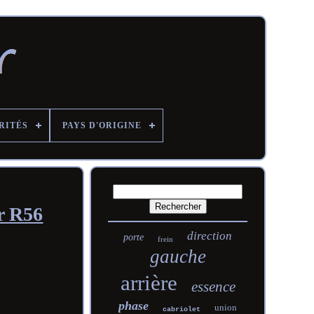
RITÉS
PAYS D'ORIGINE
r R56
direction
porte
frein
gauche
arrière
essence
phase
union
cabriolet