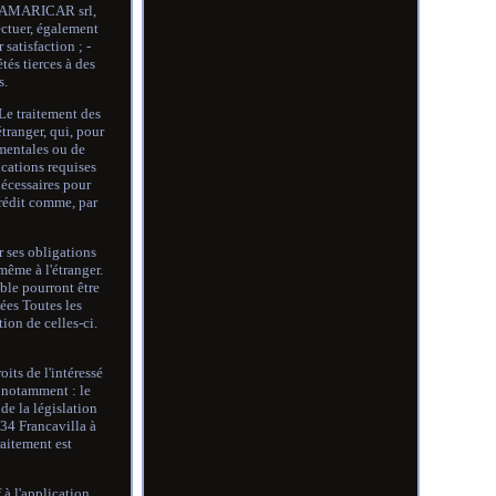
r SAMARICAR srl,
fectuer, également
satisfaction ; -
tés tierces à des
s.
Le traitement des
tranger, qui, pour
umentales ou de
cations requises
nécessaires pour
crédit comme, par
r ses obligations
 même à l'étranger.
ble pourront être
nées Toutes les
ion de celles-ci.
oits de l'intéressé
, notamment : le
de la législation
034 Francavilla à
raitement est
 à l'application,