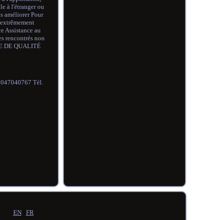
e à l'étranger ou
us améliorer Pour
 extrêmement
e Assistance au
s rencontrés non
HANGE DE QUALITÉ
2047040767 Tél.
EN
FR