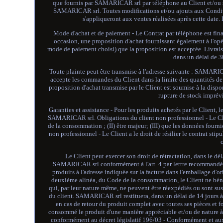
que fournis par SAMARICAR srl par téléphone au Client et/ou signa
SAMARICAR srl. Toutes modifications et/ou ajouts aux Conditio
s'appliqueront aux ventes réalisées après cette date.
Mode d'achat et de paiement - Le Contrat par téléphone est fi
occasion, une proposition d'achat fournissant également à l'op
mode de paiement choisi) que la proposition est acceptée. Livrais
dans un délai de 3
Toute plainte peut être transmise à l'adresse suivante : SAMARI
accepte les commandes du Client dans la limite des quantités de
proposition d'achat transmise par le Client est soumise à la di
rupture de stock imprév
Garanties et assistance - Pour les produits achetés par le Client, 
SAMARICAR srl. Obligations du client non professionnel - Le Clie
de la consommation ; (II) être majeur; (III) que les données fourni
non professionnel - Le Client a le droit de résilier le contrat stip
Le Client peut exercer son droit de rétractation, dans le d
SAMARICAR srl conformément à l'art. 4 par lettre recommandée a
produits à l'adresse indiquée sur la facture dans l'emballage d'o
deuxième alinéa, du Code de la consommation, le Client ne bénéf
qui, par leur nature même, ne peuvent être réexpédiés ou sont susc
du client. SAMARICAR srl restituera, dans un délai de 14 jours à c
en cas de retour du produit complet avec toutes ses pièces et fo
consommé le produit d'une manière appréciable et/ou de nature à 
conformément au décret législatif 196/03 - Conformément et aux f