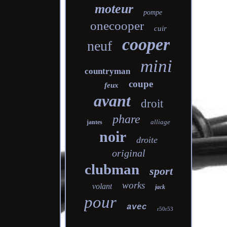
moteur
pompe
onecooper
cuir
cooper
neuf
mini
countryman
coupe
feux
avant
droit
phare
alliage
jantes
noir
droite
original
clubman
sport
works
volant
jack
pour
avec
r50r53