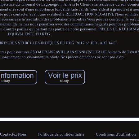
 compétence du Tribunal de Lagonegro, même si le Client a sa résidence ou son domicil
ommentaires sont d'une importance fondamentale car ils nous aident à grandir et à no
dons de nous contacter avant une éventuelle RÉTROACTION NÉGATIVE Nous sommes
essaires à la résolution des problèmes rencontrés Vous pouvez contacter le servic
ment de ne pas nous pénaliser avec des commentaires négatifs pour des problème
s et/ou d'autres parties qui ne font pas partie de notre personnel. PIÈCES DE REC
ÉQUIVALENTE EU REG.
RES DES VÉHICULES INDIQUÉS EU REG. 2017 n° 1001 ART 14 C.
ssoires pour voitures 85034 FRANCAVILLA IN SINNI (PZ) ITALIE Numéro de TVA 0
s uniquement en visionnant la photo Nos pièces détachées ne sont pas d'ori.
Contactez Nous
Politique de confidentialité
Conditions d'utilisation