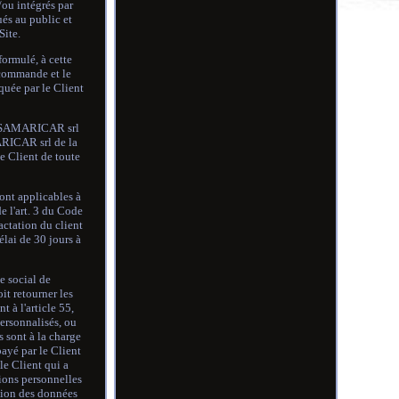
/ou intégrés par
és au public et
Site.
ormulé, à cette
 commande et le
quée par le Client
s - SAMARICAR srl
ARICAR srl de la
e Client de toute
sont applicables à
 l'art. 3 du Code
actation du client
élai de 30 jours à
e social de
it retourner les
 à l'article 55,
ersonnalisés, ou
s sont à la charge
payé par le Client
le Client qui a
ions personnelles
ction des données