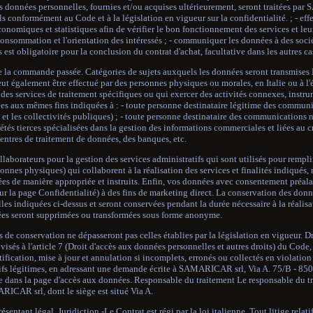
s données personnelles, fournies et/ou acquises ultérieurement, seront traitées pa
els conformément au Code et à la législation en vigueur sur la confidentialité. ; - ef
nomiques et statistiques afin de vérifier le bon fonctionnement des services et leur 
onsommation et l'orientation des intéressés ; - communiquer les données à des socié
 est obligatoire pour la conclusion du contrat d'achat, facultative dans les autres ca
e la commande passée. Catégories de sujets auxquels les données seront transmises 
t également être effectué par des personnes physiques ou morales, en Italie ou à l'é
es services de traitement spécifiques ou qui exercer des activités connexes, instr
s aux mêmes fins indiquées à : - toute personne destinataire légitime des communi
 et les collectivités publiques) ; - toute personne destinataire des communications 
iétés tierces spécialisées dans la gestion des informations commerciales et liées au 
entres de traitement de données, des banques, etc.
llaborateurs pour la gestion des services administratifs qui sont utilisés pour rempli
rsonnes physiques) qui collaborent à la réalisation des services et finalités indiqués,
es de manière appropriée et instruits. Enfin, vos données avec consentement préala
 sur la page Confidentialité) à des fins de marketing direct. La conservation des don
lles indiquées ci-dessus et seront conservées pendant la durée nécessaire à la réalisat
nées seront supprimées ou transformées sous forme anonyme.
es de conservation ne dépasseront pas celles établies par la législation en vigueur. Dr
 visés à l'article 7 (Droit d'accès aux données personnelles et autres droits) du Code
fication, mise à jour et annulation si incomplets, erronés ou collectés en violation 
otifs légitimes, en adressant une demande écrite à SAMARICAR srl, Via A. 75/B - 85
te dans la page d'accès aux données. Responsable du traitement Le responsable du t
ICAR srl, dont le siège est situé Via A.
ntant légal. Juridiction -Le Contrat est régi par la loi italienne. Tout litige relatif