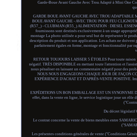
Garde-Boue Avant Gauche Avec Trou Adapté à Mini One Coop
qu
GARDE BOUE AVANT GAUCHE AVEC TROU ADAPTABLE MINI 
BOUE AVANT GAUCHE - AVEC TROU POUR FEU CLIGNOTANT
(R57_) - CLUBMAN (R55_) ALIMENTATION : DIESEL ESSENCE VE
fournissons sont destinés exclusivement à un usage approprié, 
montage La photo utilisée a pour seul but de représenter le prod
description du produit et son application. Les achats ne doivent 
parfaitement égales en forme, montage et fonctionnalité par r
v
RETOUR TOUJOURS LAISSER 5 ÉTOILES Pour toute raison possi
négatif. TRÈS DISPONIBLE en mettant toute l'attention et l'assi
nous pénaliser en laissant un commentaire négatif pour des problè
NOUS NOUS ENGAGEONS CHAQUE JOUR DE FAÇON CON
EXPÉRIENCE D'ACHAT ET D'APRÈS-VENTE POSITIVE. Impôt En eff
EXPÉDITIONS UN BON EMBALLAGE EST UN SYNONYME DE GARANTIE
effet, dans la vente en ligne, le service logistique joue un rôle 
("Contra
Du décret législati
Le contrat concerne la vente de biens meubles entre SAMARICAR
("SAMARI
Les présentes conditions générales de vente ("Conditions Généra