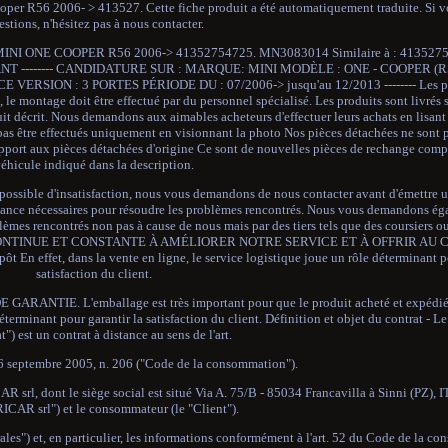
er R56 2006- > 413527. Cette fiche produit a été automatiquement traduite. Si v
estions, n'hésitez pas à nous contacter.
ONE COOPER R56 2006-> 41352754725. MN3083014 Similaire à : 413527
 -------- CANDIDATURE SUR : MARQUE: MINI MODÈLE : ONE - COOPER (R
RSION : 3 PORTES PÉRIODE DU : 07/2006-> jusqu'au 12/2013 -------- Les pr
le montage doit être effectué par du personnel spécialisé. Les produits sont livrés 
uit décrit. Nous demandons aux aimables acheteurs d'effectuer leurs achats en lisant
pas être effectués uniquement en visionnant la photo Nos pièces détachées ne sont 
apport aux pièces détachées d'origine Ce sont de nouvelles pièces de rechange comp
éhicule indiqué dans la description.
ble d'insatisfaction, nous vous demandons de nous contacter avant d'émettre 
stance nécessaires pour résoudre les problèmes rencontrés. Nous vous demandons ég
mes rencontrés non pas à cause de nous mais par des tiers tels que des coursiers ou 
TINUE ET CONSTANTE À AMÉLIORER NOTRE SERVICE ET À OFFRIR AU 
et, dans la vente en ligne, le service logistique joue un rôle déterminant po
satisfaction du client.
. L'emballage est très important pour que le produit acheté et expédié ar
déterminant pour garantir la satisfaction du client. Définition et objet du contrat - L
t") est un contrat à distance au sens de l'art.
f 6 septembre 2005, n. 206 ("Code de la consommation").
 srl, dont le siège social est situé Via A. 75/B - 85034 Francavilla à Sinni (PZ)
CAR srl") et le consommateur (le "Client").
les") et, en particulier, les informations conformément à l'art. 52 du Code de la co