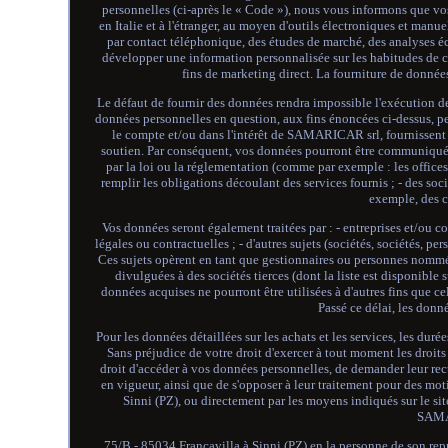
personnelles (ci-après le « Code »), nous vous informons que vo
en Italie et à l'étranger, au moyen d'outils électroniques et manu
par contact téléphonique, des études de marché, des analyses éco
développer une information personnalisée sur les habitudes de c
fins de marketing direct. La fourniture de données
Le défaut de fournir des données rendra impossible l'exécution d
données personnelles en question, aux fins énoncées ci-dessus, peu
le compte et/ou dans l'intérêt de SAMARICAR srl, fournissent d
soutien. Par conséquent, vos données pourront être communiquée
par la loi ou la réglementation (comme par exemple : les offices
remplir les obligations découlant des services fournis ; - des soc
exemple, des c
Vos données seront également traitées par : - entreprises et/ou co
légales ou contractuelles ; - d'autres sujets (sociétés, sociétés, pe
Ces sujets opèrent en tant que gestionnaires ou personnes nommé
divulguées à des sociétés tierces (dont la liste est disponible
données acquises ne pourront être utilisées à d'autres fins que ce
Passé ce délai, les don
Pour les données détaillées sur les achats et les services, les duré
Sans préjudice de votre droit d'exercer à tout moment les droits
droit d'accéder à vos données personnelles, de demander leur recti
en vigueur, ainsi que de s'opposer à leur traitement pour des m
Sinni (PZ), ou directement par les moyens indiqués sur le si
SAMAR
75/B - 85034 Francavilla à Sinni (PZ) en la personne de son représe