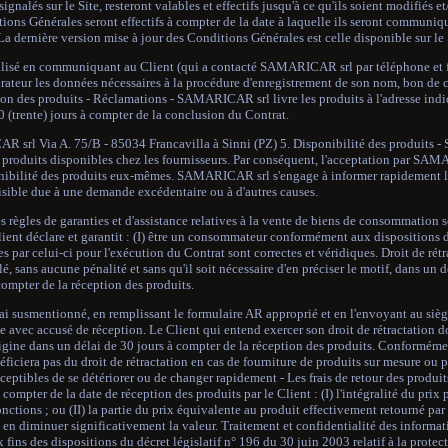
lés sur le Site, resteront valables et effectifs jusqu'à ce qu'ils soient modifiés et
ns Générales seront effectifs à compter de la date à laquelle ils seront communiqu
 La dernière version mise à jour des Conditions Générales est celle disponible sur le 
nalisé en communiquant au Client (qui a contacté SAMARICAR srl par téléphone et f
érateur les données nécessaires à la procédure d'enregistrement de son nom, bon de
on des produits - Réclamations - SAMARICAR srl livre les produits à l'adresse indi
0 (trente) jours à compter de la conclusion du Contrat.
CAR srl Via A. 75/B - 85034 Francavilla à Sinni (PZ) 5. Disponibilité des produit
 produits disponibles chez les fournisseurs. Par conséquent, l'acceptation par SAM
sponibilité des produits eux-mêmes. SAMARICAR srl s'engage à informer rapidement l
isible due à une demande excédentaire ou à d'autres causes.
les règles de garanties et d'assistance relatives à la vente de biens de consommation 
nt déclare et garantit : (I) être un consommateur conformément aux dispositions de
es par celui-ci pour l'exécution du Contrat sont correctes et véridiques. Droit de rétr
ulé, sans aucune pénalité et sans qu'il soit nécessaire d'en préciser le motif, dans un d
compter de la réception des produits.
élai susmentionné, en remplissant le formulaire AR approprié et en l'envoyant au sièg
vec accusé de réception. Le Client qui entend exercer son droit de rétractation do
rigine dans un délai de 30 jours à compter de la réception des produits. Conformément
iciera pas du droit de rétractation en cas de fourniture de produits sur mesure ou p
eptibles de se détériorer ou de changer rapidement - Les frais de retour des produit
ompter de la date de réception des produits par le Client : (I) l'intégralité du prix 
nctions ; ou (II) la partie du prix équivalente au produit effectivement retourné par 
en diminuer significativement la valeur. Traitement et confidentialité des informat
ins des dispositions du décret législatif n° 196 du 30 juin 2003 relatif à la prote