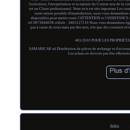
l'exécution, l'interprétation et la rupture du Contrat sera de la
est un Client professionnel. Votre avis est très important Les c
toute raison possible d'insatisfaction, nous vous deman
disponibles pour mettre toute l'ATTENTION et l'ASSISTANCE néc
tél:0973644038 cellule : 3463127110 Nous vous demandons égale
pas à cause de nous mais par des tiers, tels que des coursier
461/2010 POUR LES PROPRIÉTAI
SAMARICAR srl Distribution de pièces de rechange et d'acce
Les achats ne doivent pas être effectué
Index