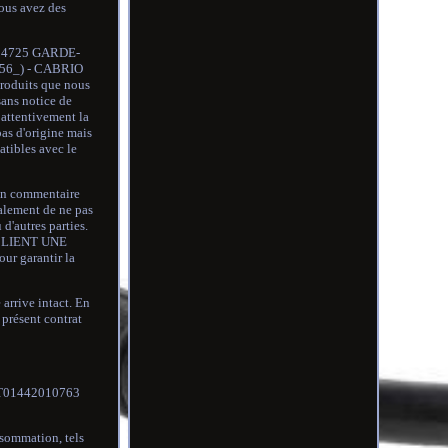
ous avez des
54725 GARDE-
56_) - CABRIO
oduits que nous
sans notice de
 attentivement la
pas d'origine mais
atibles avec le
un commentaire
alement de ne pas
d'autres parties.
CLIENT UNE
ur garantir la
rive intact. En
e présent contrat
, IT01442010763
nsommation, tels