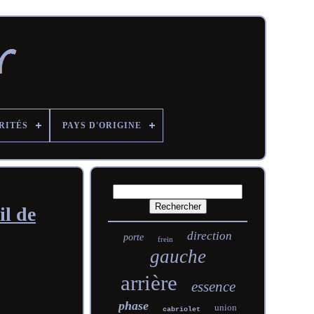
RITÉS
PAYS D'ORIGINE
l de
direction
porte
frein
gauche
arrière
essence
phase
union
cabriolet