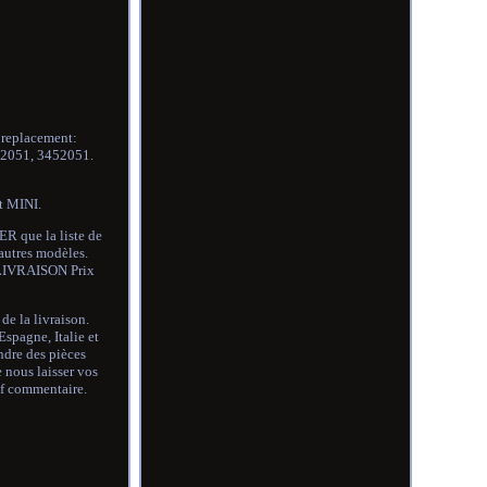
 replacement:
2051, 3452051.
t MINI.
R que la liste de
'autres modèles.
. LIVRAISON Prix
de la livraison.
spagne, Italie et
ndre des pièces
 nous laisser vos
if commentaire.