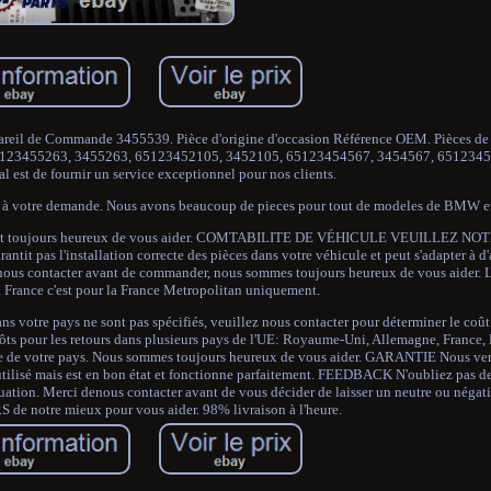
eil de Commande 3455539. Pièce d'origine d'occasion Référence OEM. Pièces de
5123455263, 3455263, 65123452105, 3452105, 65123454567, 3454567, 6512345
al est de fournir un service exceptionnel pour nos clients.
t à votre demande. Nous avons beaucoup de pieces pour tout de modeles de BMW e
ces et toujours heureux de vous aider. COMTABILITE DE VÉHICULE VEUILLEZ NOTE
rantit pas l'installation correcte des pièces dans votre véhicule et peut s'adapter à d
ez nous contacter avant de commander, nous sommes toujours heureux de vous aider
a France c'est pour la France Metropolitan uniquement.
dans votre pays ne sont pas spécifiés, veuillez nous contacter pour déterminer le coût 
ôts pour les retours dans plusieurs pays de l'UE: Royaume-Uni, Allemagne, France, E
ocale de votre pays. Nous sommes toujours heureux de vous aider. GARANTIE Nous ve
 utilisé mais est en bon état et fonctionne parfaitement. FEEDBACK N'oubliez pas de
ation. Merci denous contacter avant de vous décider de laisser un neutre ou négat
de notre mieux pour vous aider. 98% livraison à l'heure.