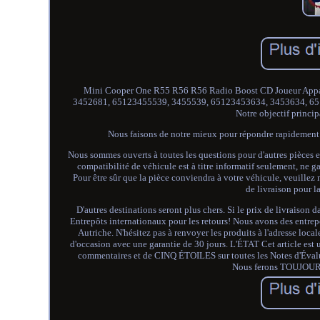
Mini Cooper One R55 R56 R56 Radio Boost CD Joueur Appar
3452681, 65123455539, 3455539, 65123453634, 3453634, 6
Notre objectif princip
Nous faisons de notre mieux pour répondre rapidemen
Nous sommes ouverts à toutes les questions pour d'autres piè
compatibilité de véhicule est à titre informatif seulement, ne ga
Pour être sûr que la pièce conviendra à votre véhicule, veuill
de livraison pour l
D'autres destinations seront plus chers. Si le prix de livraison 
Entrepôts internationaux pour les retours! Nous avons des entrep
Autriche. N'hésitez pas à renvoyer les produits à l'adresse l
d'occasion avec une garantie de 30 jours. L'ÉTAT Cet article est
commentaires et de CINQ ÉTOILES sur toutes les Notes d'Évalu
Nous ferons TOUJOURS 