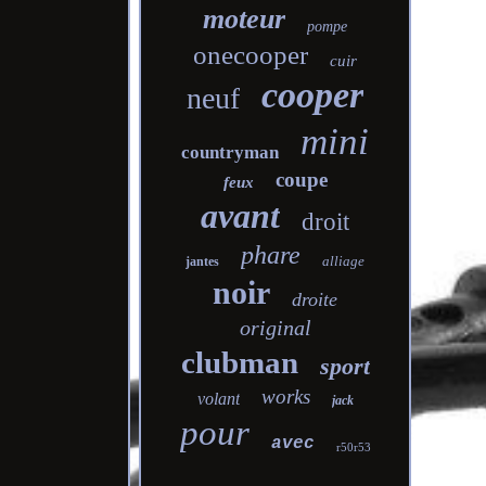
moteur
pompe
onecooper
cuir
cooper
neuf
mini
countryman
coupe
feux
avant
droit
phare
alliage
jantes
noir
droite
original
clubman
sport
works
volant
jack
pour
avec
r50r53