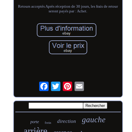
Retours acceptés Après réception de 30 jours, les frais de retour
seront payés par : Achet.
gauche
direction
porte
frein
arrière