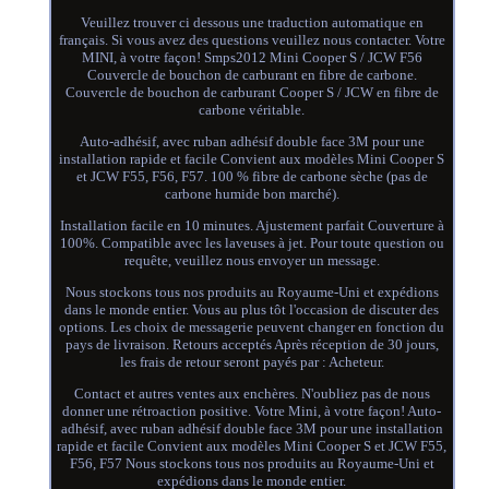
Veuillez trouver ci dessous une traduction automatique en
français. Si vous avez des questions veuillez nous contacter. Votre
MINI, à votre façon! Smps2012 Mini Cooper S / JCW F56
Couvercle de bouchon de carburant en fibre de carbone.
Couvercle de bouchon de carburant Cooper S / JCW en fibre de
carbone véritable.
Auto-adhésif, avec ruban adhésif double face 3M pour une
installation rapide et facile Convient aux modèles Mini Cooper S
et JCW F55, F56, F57. 100 % fibre de carbone sèche (pas de
carbone humide bon marché).
Installation facile en 10 minutes. Ajustement parfait Couverture à
100%. Compatible avec les laveuses à jet. Pour toute question ou
requête, veuillez nous envoyer un message.
Nous stockons tous nos produits au Royaume-Uni et expédions
dans le monde entier. Vous au plus tôt l'occasion de discuter des
options. Les choix de messagerie peuvent changer en fonction du
pays de livraison. Retours acceptés Après réception de 30 jours,
les frais de retour seront payés par : Acheteur.
Contact et autres ventes aux enchères. N'oubliez pas de nous
donner une rétroaction positive. Votre Mini, à votre façon! Auto-
adhésif, avec ruban adhésif double face 3M pour une installation
rapide et facile Convient aux modèles Mini Cooper S et JCW F55,
F56, F57 Nous stockons tous nos produits au Royaume-Uni et
expédions dans le monde entier.