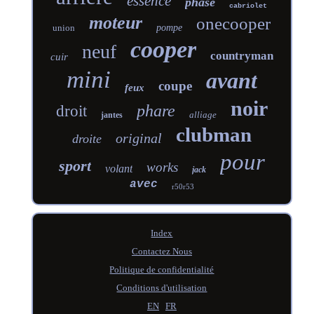
essence
phase
cabriolet
moteur
onecooper
union
pompe
cooper
neuf
countryman
cuir
mini
avant
coupe
feux
noir
phare
droit
alliage
jantes
clubman
original
droite
pour
sport
works
volant
jack
avec
r50r53
Index
Contactez Nous
Politique de confidentialité
Conditions d'utilisation
EN
FR