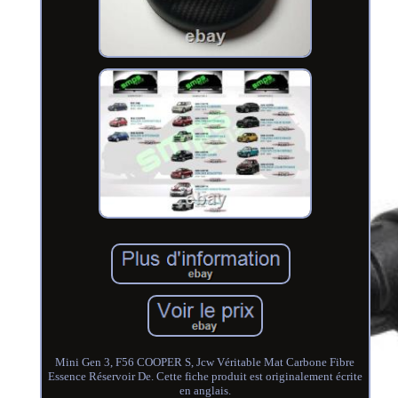
Mini Gen 3, F56 COOPER S, Jcw Véritable Mat Carbone Fibre
Essence Réservoir De. Cette fiche produit est originalement écrite
en anglais.