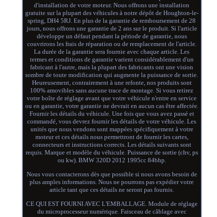
d'installation de votre moteur. Nous offrons une installation
gratuite sur la plupart des véhicules à notre dépôt de Houghton-le-
spring, DH4 5RJ. En plus de la garantie de remboursement de 28
jours, nous offrons une garantie de 2 ans sur le produit. Si l'article
développe un défaut pendant la période de garantie, nous
couvrirons les frais de réparation ou de remplacement de l'article.
La durée de la garantie sera fournie avec chaque article. Les
termes et conditions de garantie varient considérablement d'un
fabricant à l'autre, mais la plupart des fabricants ont une vision
sombre de toute modification qui augmente la puissance de sortie.
Heureusement, contrairement à une refonte, nos produits sont
100% amovibles sans aucune trace de montage. Si vous retirez
votre boîte de réglage avant que votre véhicule n'entre en service
ou en garantie, votre garantie ne devrait en aucun cas être affectée.
Fournir les détails du véhicule. Une fois que vous avez passé et
commandé, vous devrez fournir les détails de votre véhicule. Les
unités que nous vendons sont mappées spécifiquement à votre
moteur et ces détails nous permettront de fournir les cartes,
connecteurs et instructions corrects. Les détails suivants sont
requis. Marque et modèle du véhicule. Puissance de sortie (chv, ps
ou kw). BMW 320D 2012 1995cc 84bhp.
Nous vous contacterons dès que possible si nous avons besoin de
plus amples informations. Nous ne pourrons pas expédier votre
article tant que ces détails ne seront pas fournis.
CE QUI EST FOURNI AVEC L'EMBALLAGE. Module de réglage
du microprocesseur numérique. Faisceau de câblage avec