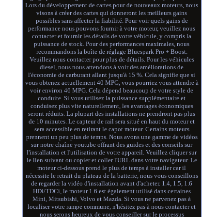
Lors du développement de cartes pour de nouveaux moteurs, nous
visons à créer des cartes qui donneront les meilleurs gains
possibles sans affecter la fiabilité. Pour voir quels gains de
performance nous pouvons fournir à votre moteur, veuillez nous
contacter et fournir les détails de votre véhicule, y compris la
puissance de stock. Pour des performances maximales, nous
recommandons la boîte de réglage Bluespark Pro + Boost.
Veuillez nous contacter pour plus de détails. Pour les véhicules
diesel, nous nous attendons à voir des améliorations de
l'économie de carburant allant jusqu'à 15 %. Cela signifie que si
vous obtenez actuellement 40 MPG, vous pourriez vous attendre à
voir environ 46 MPG. Cela dépend beaucoup de votre style de
conduite. Si vous utilisez la puissance supplémentaire et
conduisez plus vite naturellement, les avantages économiques
seront réduits. La plupart des installations ne prendront pas plus
de 10 minutes. Le capteur de rail sera situé en haut du moteur et
sera accessible en retirant le capot moteur. Certains moteurs
prennent un peu plus de temps. Nous avons une gamme de vidéos
sur notre chaîne youtube offrant des guides et des conseils sur
l'installation et l'utilisation de votre appareil. Veuillez cliquer sur
le lien suivant ou copier et coller l'URL dans votre navigateur. Le
moteur ci-dessous prend le plus de temps à installer car il
nécessite le retrait du plateau de la batterie, nous vous conseillons
de regarder la vidéo d'installation avant d'acheter. 1.4, 1.5, 1.6
HDi/TDCi, le moteur 1.6 est également utilisé dans certaines
Mini, Mitsubishi, Volvo et Mazda. Si vous ne parvenez pas à
localiser votre rampe commune, n'hésitez pas à nous contacter et
nous serons heureux de vous conseiller sur le processus