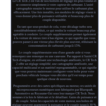
Le CR Tech 2 est l'un de nos boîtiers de réglage les plus vendus et
se connecte simplement à votre capteur de carburant. L'unité
cartographie ensuite le moteur pour utiliser le carburant plus
efficacement. Une fois installés, nos modules de réglage visent à
vous donner plus de puissance utilisable et beaucoup plus de
couple disponible.
En tant que sous-produit de cela, votre décalage turbo sera
considérablement réduit, ce qui rendra la voiture beaucoup plus
agréable à conduire. Le couple supplémentaire permet également
à la voiture de mieux tirer à bas régime, ce qui signifie que vous
pouvez passer à une vitesse plus élevée plus souvent, réduisant la
consommation de carburant jusqu'à 15%.
Le couple supplémentaire sera d'une grande aide si vous
remorquez une remorque ou une caravane. Par rapport à l'unité CR
Tech d'origine, en utilisant une technologie améliorée, le CR Tech
2 offre un réglage simplifié, une cartographie améliorée, une
capacité multicanal et un matériel reprogrammable, ce qui signifie
que vous pouvez maintenant configurer votre boîte pour votre
prochain véhicule lorsque vous décidez qu'il est temps pour
quelque chose de nouveau.
Programmées avec des cartes spécifiques au moteur, ces unités de
microprocesseurs numériques sont fabriquées par Bluespark
Automotive au Royaume-Uni sous leur marque CR Tech. Nous
sommes à la fois le fabricant et le détaillant. Gains de puissance et
de couple. Selon les capacités de votre moteur, nos boîtes de
réglage peuvent augmenter la puissance et le couple jusqu'à 30 %.