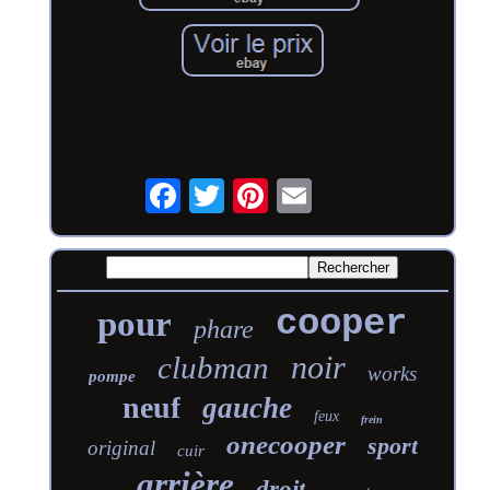
cooper
pour
phare
noir
clubman
works
pompe
neuf
gauche
feux
frein
onecooper
sport
original
cuir
arrière
droit