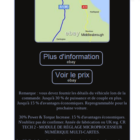
Remarque : vous devez fournir les détails du véhicule lors de la
commande. Jusqu'à 30 % de puissance et de couple en plus.
Jusqu'à 15 % d'avantages économiques. Reprogrammable pour la
prochaine voiture.
30% Power & Torque Increase. 15 % d'avantages économiques.
N'oubliez pas de confirmer. Année de fabrication ou UK reg. CR
TECH 2 - MODULE DE RÉGLAGE MICROPROCESSEUR
NUMÉRIQUE MULTI-CARTES.