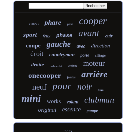
cooper
phare
jack
r50r53
avant
sport
phase
feux
cuir
gauche
coupe
direction
avec
droit
countryman
porte
alliage
moteur
droite
union
cabriolet
arrière
onecooper
jantes
pour
noir
neuf
frein
mini
clubman
works
volant
essence
original
pompe
Index