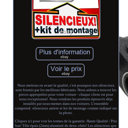
Nous mettons en avant la qualité, c'est pourquoi nos silencieux
sont fournis par les meilleurs fabricants. Nous aidons a trouver les
pieces appropriées pour votre voiture - chaque client est pour
nous exceptionnel. Nous vendons les produits éprouvés déja
installés par nous-memes dans nos voitures. L'ensemble
comprend: silencieux arriere et kit de montage comme indiqué sur
la photo.
Cliquez ici pour voir les termes de la garantie. Haute Qualité / Prix
bas! Tôle épais (2mm) aluminié de deux côtés! Les silencieux que