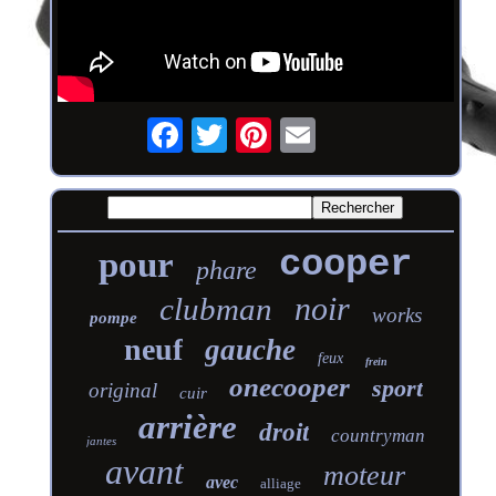
cooper
pour
phare
noir
clubman
works
pompe
neuf
gauche
feux
frein
onecooper
sport
original
cuir
arrière
droit
countryman
jantes
avant
moteur
avec
alliage