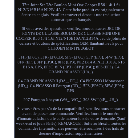
Tête Joint Set Tête Boulon Mini One Cooper R56 1.4i 1.6i
N12/N16B16A N12B14A. Cette fiche produit est originalement
écrite en anglais. Veuillez trouver ci dessous une traduction
automatique en français.
Si vous avez des questions veuillez nous contacter. JEU DE
JOINTS DE CULASSE BOULON DE CULASSE MINI ONE
COOPER R56 1.4i 1.6i N12/N16B16A N12B14A. Jeu de joints de
culasse et boulons de spécifications OEM flambant neufs pour
CITROEN MINI PEUGEOT.
5FH (EP6C), 5FK (EP6CB), 5FS (EP6C), 5FP (EP6), 5FW (EP6),
8FN (EP3), 8FP (EP3C), 8FR (EP3), N12 B14 A, N12 B16 A, N16
B16 A, EP6, EP3C. 8FN (EP3); 8FP (EP3C); 8FS (EP3). C4
GRAND PICASSO I (UA_).
C4 GRAND PICASSO II (DA_, DE_). C4 PICASSO I Monospace
(UD_). C4 PICASSO II Fourgon (DD_). 5FS (EP6C); 5FW (EP6);
EP6.
207 Fourgon à hayon (WA_, WC_). 308 SW I (4E_, 4H_).
Si vous n'êtes pas sûr de la compatibilité, veuillez nous contacter
avant de passer une commande. Veuillez fournir le numéro
d'immatriculation ou le code moteur lors de votre demande. (Sauf
week-end et jours fériés). REMARQUE : Suite au Brexit, toutes les
commandes internationales peuvent être soumises à des frais de
douane d'importation supplémentaires.