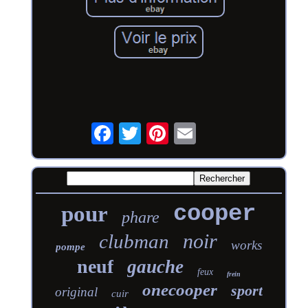
cooper
pour
phare
noir
clubman
works
pompe
neuf
gauche
feux
frein
onecooper
sport
original
cuir