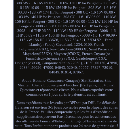
308 SW - 1.6 16V 09.07 - 110 kW 150 HP for Peugeot - 308 SW -
1.6 16V 10.09 - 115 kW 156 HP for Peugeot - 308 SW - 1.6 16V
03.08 - 128 kW 174 HP for Peugeot - 308 CC - 1.6 16V 06.09 -
103 kW 140 HP for Peugeot - 308 CC - 1.6 16V 06.09 - 110 kW
150 HP for Peugeot - 308 CC - 1.6 16V 06.09 - 115 kW 156 HP for
Peugeot - 3008 - 1.6 VTi 06.09 - 88 kW 120 HP for Peugeot -
3008 - 1.6 THP 06.09 - 110 kW 150 HP for Peugeot - 3008 - 1.6
THP 06.09 - 115 kW 156 HP for Peugeot - 5008 - 1.6 16V 09.09 -
115 kW 156 HP. 1336Z6, 11 53 7 534 521, 7 534 521. Faroe
Islands(or Faroe), Greenland, 1234, 0100. French
Polynesia(987XX), New Caledonia(988XX), Saint Pierre and
Miquelon(975XX), Mayotte(976XX), French Guyane(or
Französisch-Guyana), (973XX), Guadeloupe971XX.
Livigno(23030), Campione d'Italia(22060), 21050, 00120, 47890,
29834, 56026, 47900, 04043, 52040, 50057, 47827, 72010,
04049, 91914, 87067.
Aruba, Bonaire, Curacao(or Curaçao), Sint Eustatius, Sint
Maarten. C'est 2 broches, pas 4 broches. (It's 2 pins, not 4 pins).
Questions et réponses de clients. Nous allons expediér votre
commande en 1 jour après le paiement est confirmé.
Nous expédions tous les colis par DPD ou par DHL. Le délais de
livraison est environ 3-5 jours ouvrables pour la plupart des zones
de la France. Veuillez comprendre que les frais d'expédition
supplémentaires peuvent être nécessaires pour les acheteurs des
îles affiliées de France, d'Italie, du Portugal, d'Espagne et ainsi de
suite. Tous Parfait-autoparts produits ont 24 mois de garantie (sauf