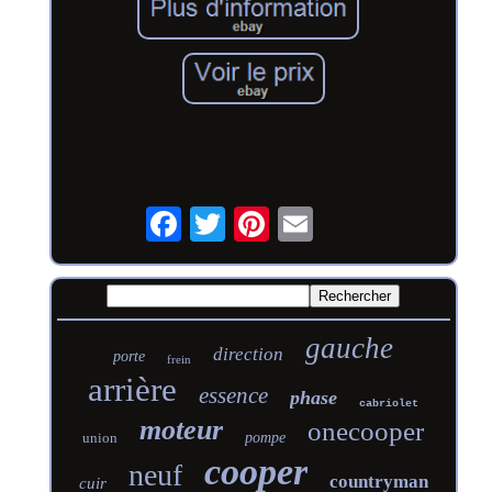
gauche
direction
porte
frein
arrière
essence
phase
cabriolet
moteur
onecooper
union
pompe
cooper
neuf
countryman
cuir