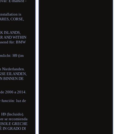
oval: E-marked -
nstallation is
ARES, CORSE,
K ISLANDS,
AR AND WITHIN
ssend für: BMW
rnlicht: H9 (im
n Niederlanden.
KSE EILANDEN,
EN BINNEN DE
de 2006 a 2014.
e función: luz de
 H9 (Incluido).
mpre se recomienda
, ISOLE GRECHE
È IN GRADO DI