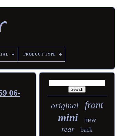
RIAL
PRODUCT TYPE
9 06-
front
original
mini
new
rear
back