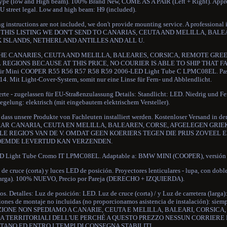
r type (low and High beam). 100% Brand New, COME AS A PAIR (Left + Right). Appr
U street legal. Low and high beam: H9 (included).
ting instructions are not included, we don't provide mounting service. A professional i
ROM THIS LISTING WE DON'T SEND TO CANARIAS, CEUTA AND MELILLA, BALE
ISLANDS, NETHERLAND ANTILLES AND ALL U.
 THE CANARIES, CEUTA AND MELILLA, BALEARES, CORSICA, REMOTE GREE
EGIONS BECAUSE AT THIS PRICE, NO COURIER IS ABLE TO SHIP THAT F
r Mini COOPER R55 R56 R57 R58 R59 2006-LED Light Tube C LPMC08EL. Pa
. Mit Light-Cover-System, somit nur eine Linse für Fern- und Abblendlicht.
te - zugelassen für EU-Straßenzulassung Details: Standlicht: LED. Niedrig und Fe
egelung: elektrisch (mit eingebautem elektrischem Versteller).
dass unsere Produkte von Fachleuten installiert werden. Kostenloser Versand in de
AAR CANARIA, CEUTA EN MELILLA, BALEAREN, CORSE, AFGELEGEN GRIE
 REGIO'S VAN DE V. OMDAT GEEN KOERIERS TEGEN DIE PRIJS ZOVEEL 
EMDE LEVERTIJD KAN VERZENDEN.
Light Tube Cromo IT LPMC08EL. Adaptable a: BMW MINI (COOPER), versión 
 de cruce (corta) y luces LED de posición. Proyectores lenticulares - lupa, con dobl
ra (larga). 100% NUEVO, Precio por Pareja (DERECHO + IZQUIERDA).
. Detalles: Luz de posición: LED. Luz de cruce (corta) / y Luz de carretera (larga):
cciones de montaje no incluidas (no proporcionamos asistencia de instalación): sie
NSERZIONE NON SPEDIAMO A CANARIE, CEUTA E MELILLA, BALEARI, CORSICA
A TERRITORIALI DELL'UE PERCHÉ A QUESTO PREZZO NESSUN CORRIERE 
TANO ED ENTRO I TEMPI DI CONSEGNA STABILITI.