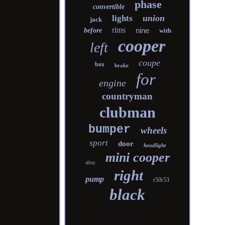
phase
convertible
union
lights
jack
rims
nine
before
with
cooper
left
coupe
box
brake
for
engine
countryman
clubman
bumper
wheels
sport
door
headlight
mini cooper
alloy
right
pump
r50r53
black