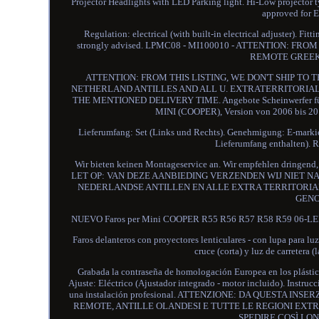
Projector Headlights with LED Parking light. Hi-Low projecto
approved for E
Regulation: electrical (with built-in electrical adjuster). Fit
strongly advised. LPMC08 - MI100010 - ATTENTION: F
REMOTE GREEK 
ATTENTION: FROM THIS LISTING, WE DON'T SHIP TO
NETHERLAND ANTILLES AND ALL U. EXTRATERRITORIAL R
THE MENTIONED DELIVERY TIME. Angebote Scheinwerfer fü
MINI (COOPER), Version von 2006 bis 2014
Lieferumfang: Set (Links und Rechts). Genehmigung: E-markier
Lieferumfang enthalten). R
Wir bieten keinen Montageservice an. Wir empfehlen dringend, 
LET OP: VAN DEZE AANBIEDING VERZENDEN WIJ NIET N
NEDERLANDSE ANTILLEN EN ALLE EXTRA TERRITORIALE
GENO
NUEVO Faros per Mini COOPER R55 R56 R57 R58 R59 06-LED 
Faros delanteros con proyectores lenticulares - con lupa para luz
cruce (corta) y luz de carrete
Grabada la contraseña de homologación Europea en los plásticos
Ajuste: Eléctrico (Ajustador integrado - motor incluido). Instru
una instalación profesional. ATTENZIONE: DA QUESTA I
REMOTE, ANTILLE OLANDESI E TUTTE LE REGIONI EXTR
SPEDIRE COSÌ LON