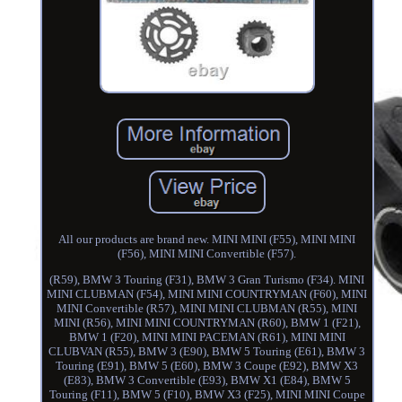
All our products are brand new. MINI MINI (F55), MINI MINI
(F56), MINI MINI Convertible (F57).
(R59), BMW 3 Touring (F31), BMW 3 Gran Turismo (F34). MINI
MINI CLUBMAN (F54), MINI MINI COUNTRYMAN (F60), MINI
MINI Convertible (R57), MINI MINI CLUBMAN (R55), MINI
MINI (R56), MINI MINI COUNTRYMAN (R60), BMW 1 (F21),
BMW 1 (F20), MINI MINI PACEMAN (R61), MINI MINI
CLUBVAN (R55), BMW 3 (E90), BMW 5 Touring (E61), BMW 3
Touring (E91), BMW 5 (E60), BMW 3 Coupe (E92), BMW X3
(E83), BMW 3 Convertible (E93), BMW X1 (E84), BMW 5
Touring (F11), BMW 5 (F10), BMW X3 (F25), MINI MINI Coupe