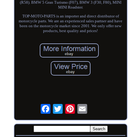
(R58). BMW 5 Gran Turismo (F07), BMW 3 (F30, F80), MINI
MINI Roadster.
TOP-MOTO-PARTS is an importer and direct distributor of
motorcycle parts. We are an experienced sales partner and have
been on the motorcycle market since 2001. We only offer new
products, best quality and prices!