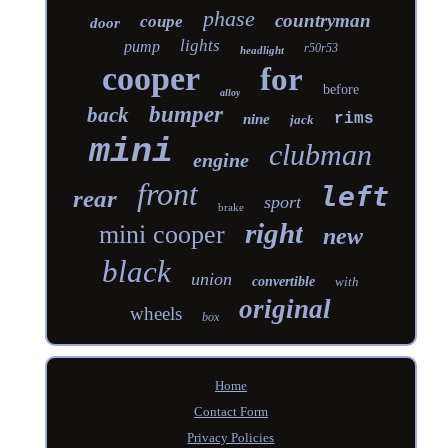
phase
countryman
coupe
door
lights
pump
r50r53
headlight
cooper
for
before
alloy
bumper
back
rims
nine
jack
mini
clubman
engine
front
left
rear
sport
brake
right
mini cooper
new
black
union
convertible
with
original
wheels
box
Home
Contact Form
Privacy Policies