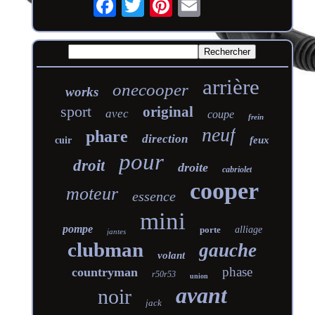
arrière
onecooper
works
sport
original
avec
coupe
frein
neuf
phare
direction
feux
cuir
pour
droit
droite
cabriolet
cooper
moteur
essence
mini
pompe
porte
alliage
jantes
clubman
gauche
volant
phase
countryman
r50r53
union
avant
noir
jack