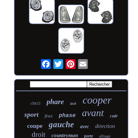
cooper
phare
jack
r50r53
avant
sport
phase
feux
cuir
gauche
coupe
direction
avec
droit
countryman
porte
alliage