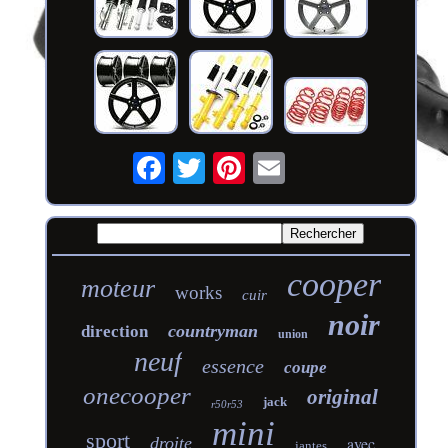
cooper
moteur
works
cuir
noir
countryman
direction
union
neuf
essence
coupe
onecooper
original
jack
r50r53
mini
sport
droite
avec
jantes