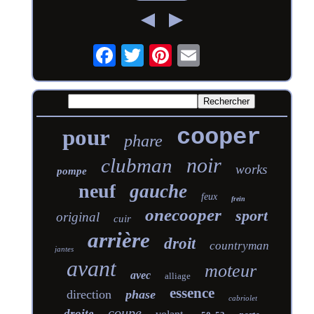
cooper
pour
phare
noir
clubman
works
pompe
neuf
gauche
feux
frein
onecooper
sport
original
cuir
arrière
droit
countryman
jantes
avant
moteur
avec
alliage
essence
direction
phase
cabriolet
coupe
droite