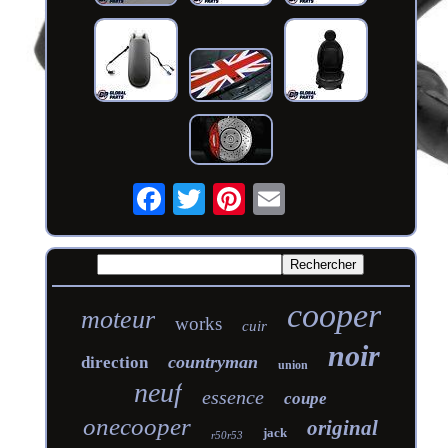
cooper
moteur
works
cuir
noir
countryman
direction
union
neuf
essence
coupe
onecooper
original
jack
r50r53