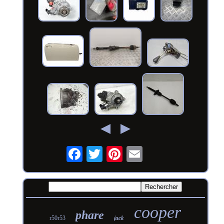
cooper
phare
jack
r50r53