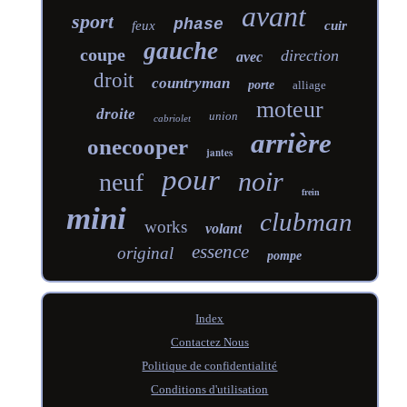
avant
sport
phase
feux
cuir
gauche
coupe
direction
avec
droit
countryman
porte
alliage
moteur
droite
union
cabriolet
arrière
onecooper
jantes
pour
noir
neuf
frein
mini
clubman
works
volant
essence
original
pompe
Index
Contactez Nous
Politique de confidentialité
Conditions d'utilisation