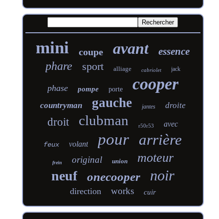
mini
avant
essence
coupe
phare
sport
alliage
jack
cabriolet
cooper
phase
pompe
porte
gauche
countryman
droite
jantes
clubman
droit
avec
r50r53
pour
arrière
volant
feux
moteur
original
union
frein
noir
neuf
onecooper
works
direction
cuir