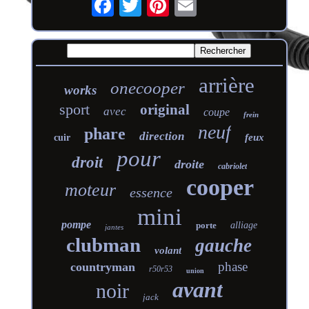
arrière
onecooper
works
sport
original
avec
coupe
frein
neuf
phare
direction
feux
cuir
pour
droit
droite
cabriolet
cooper
moteur
essence
mini
pompe
porte
alliage
jantes
clubman
gauche
volant
phase
countryman
r50r53
union
avant
noir
jack