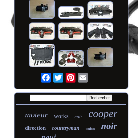
cooper
moteur
works
cuir
noir
countryman
direction
union
neuf