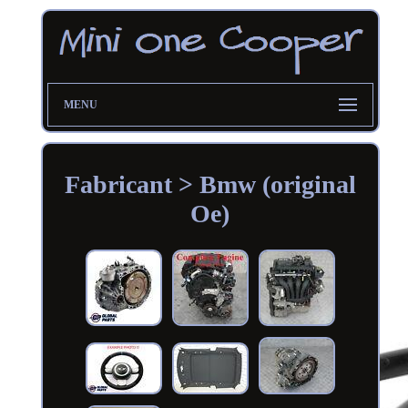
MENU
Fabricant > Bmw (original
Oe)