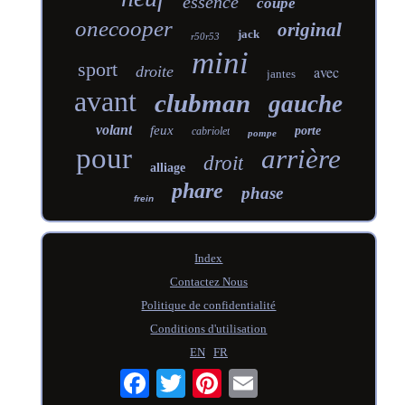
essence
coupe
onecooper
original
jack
r50r53
mini
sport
droite
avec
jantes
avant
clubman
gauche
volant
feux
porte
cabriolet
pompe
pour
arrière
droit
alliage
phare
phase
frein
Index
Contactez Nous
Politique de confidentialité
Conditions d'utilisation
EN
FR