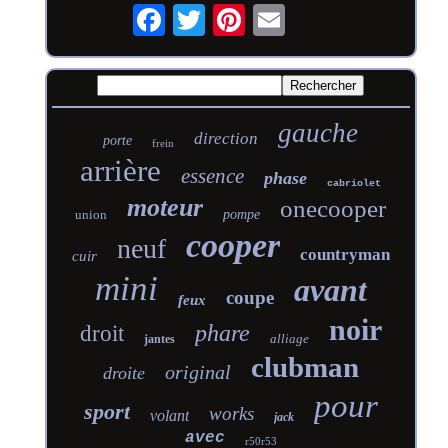
gauche
direction
porte
frein
arrière
essence
phase
cabriolet
moteur
onecooper
union
pompe
cooper
neuf
countryman
cuir
mini
avant
coupe
feux
noir
phare
droit
alliage
jantes
clubman
original
droite
pour
sport
works
volant
jack
avec
r50r53