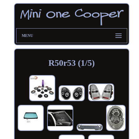
MENU
R50r53 (1/5)