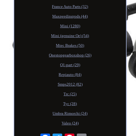
France Auto Parts (32)
Maxpeedingrods (44)
Mini (1280)
Mini (genuine Oe) (54)
Mtec Brakes (50)
Onestopgearboxshop (26)
Q1-part (29)
Repiauto (84)
Smps2012 (82)
Trc (25)
Tyc (28)
Umbra Rimorchi (24)
Valeo (24)