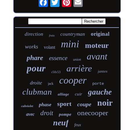
original
direction
countryman
frein
mini
moteur
works
volant
avant
phare
essence
union
pour
arrière
jantes
r50r53
cooper
droite
porte
jack
clubman
gauche
cuir
alliage
noir
sport
coupe
phase
cabriolet
onecooper
droit
avec
pompe
neuf
feux