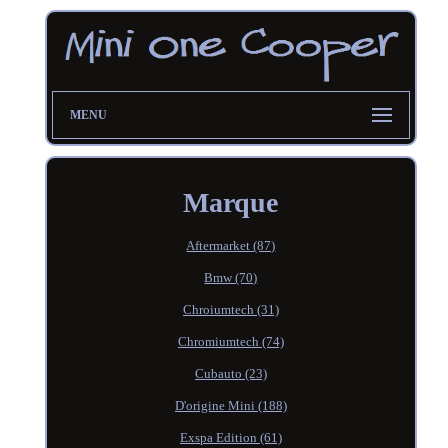
MENU
Marque
Aftermarket (87)
Bmw (70)
Chroiumtech (31)
Chromiumtech (74)
Cubauto (23)
D'origine Mini (188)
Exspa Edition (61)