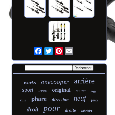
arrière
onecooper
works
sport
original
avec
coupe
frein
neuf
phare
direction
feux
cuir
pour
droit
droite
cabriolet