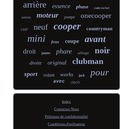
arrière
essence
phase
cabriolet
moteur
onecooper
union
pompe
cooper
neuf
countryman
cuir
mini
avant
coupe
feux
noir
phare
droit
alliage
jantes
clubman
original
droite
pour
sport
works
volant
jack
avec
r50r53
Index
Contactez Nous
Politique de confidentialité
Conditions d'utilisation