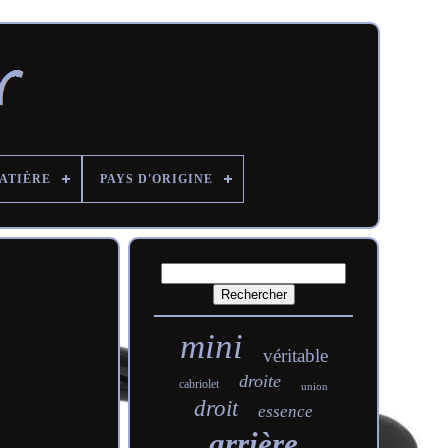
ATIÈRE
PAYS D'ORIGINE
mini
véritable
droite
cabriolet
union
droit
essence
arrière