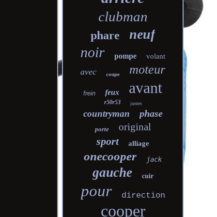
clubman
neuf
phare
noir
pompe
volant
moteur
avec
coupe
avant
feux
frein
r50r53
jantes
phase
countryman
original
porte
sport
alliage
onecooper
jack
gauche
cuir
pour
direction
cooper