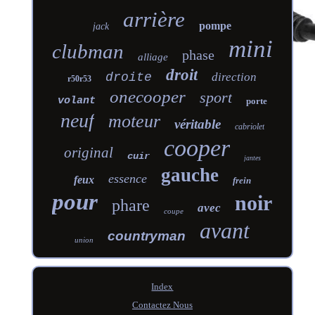
arrière
pompe
jack
mini
clubman
phase
alliage
droit
droite
direction
r50r53
onecooper
sport
volant
porte
neuf
moteur
véritable
cabriolet
cooper
original
cuir
jantes
gauche
essence
feux
frein
pour
noir
phare
avec
coupe
avant
countryman
union
Index
Contactez Nous