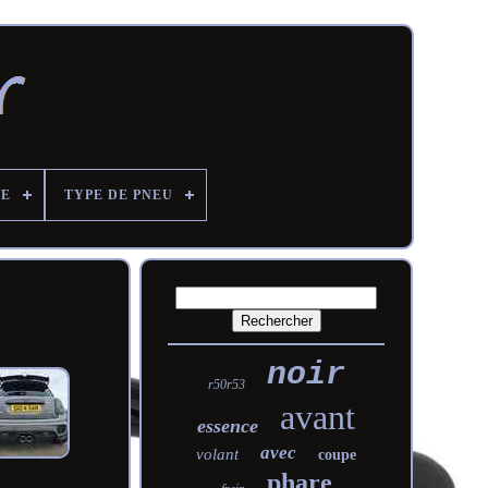
PE
TYPE DE PNEU
noir
r50r53
avant
essence
avec
volant
coupe
phare