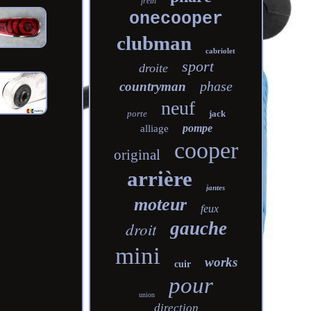
frein
onecooper
clubman
cabriolet
sport
droite
phase
countryman
neuf
porte
jack
pompe
alliage
cooper
original
arrière
jantes
moteur
feux
droit
gauche
mini
works
cuir
pour
union
direction