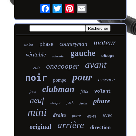
moteur
phase
countryman
union
gauche
véritable
alliage
cabriolet
avant
onecooper
cuir
pour
noir
essence
pompe
clubman
feux
volant
frein
neuf
phare
coupe
jack
jantes
mini
droite
avec
porte
r50r53
arrière
original
direction