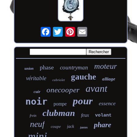
moteur
phase
countryman
union
gauche
véritable
alliage
cabriolet
avant
onecooper
cuir
pour
noir
essence
pompe
clubman
feux
volant
frein
neuf
phare
coupe
jack
jantes
mini