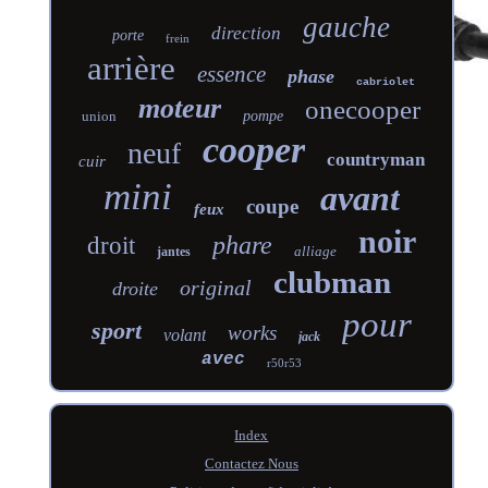
gauche
direction
porte
frein
arrière
essence
phase
cabriolet
moteur
onecooper
union
pompe
cooper
neuf
countryman
cuir
mini
avant
coupe
feux
noir
phare
droit
alliage
jantes
clubman
original
droite
pour
sport
works
volant
jack
avec
r50r53
Index
Contactez Nous