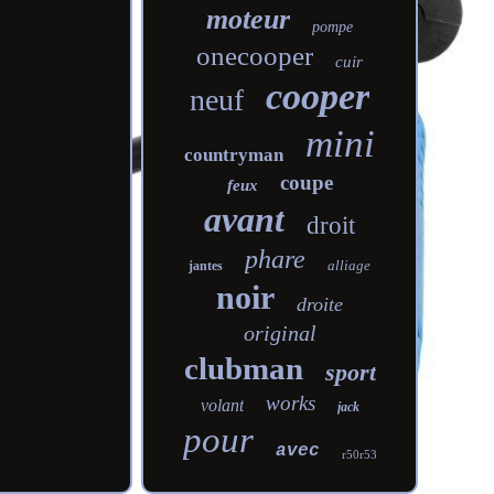
moteur
pompe
onecooper
cuir
cooper
neuf
mini
countryman
coupe
feux
avant
droit
phare
alliage
jantes
noir
droite
original
clubman
sport
works
volant
jack
pour
avec
r50r53