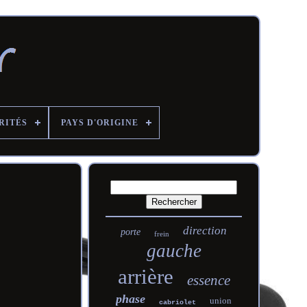
RITÉS
PAYS D'ORIGINE
direction
porte
frein
gauche
arrière
essence
phase
union
cabriolet