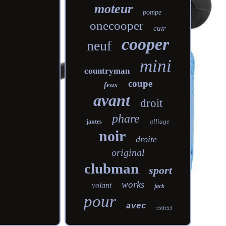
moteur
pompe
onecooper
cuir
cooper
neuf
mini
countryman
coupe
feux
avant
droit
phare
alliage
jantes
noir
droite
original
clubman
sport
works
volant
jack
pour
avec
r50r53