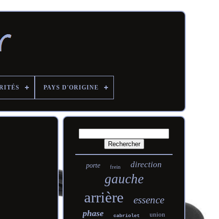
RITÉS
PAYS D'ORIGINE
direction
porte
frein
gauche
arrière
essence
phase
union
cabriolet