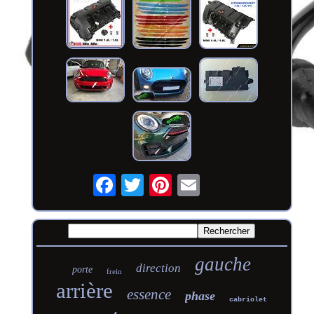
gauche
direction
porte
frein
arrière
essence
phase
cabriolet