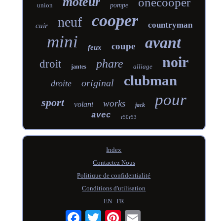
moteur
onecooper
union
pompe
cooper
neuf
countryman
cuir
mini
avant
coupe
feux
noir
phare
droit
alliage
jantes
clubman
original
droite
pour
sport
works
volant
jack
avec
r50r53
Index
Contactez Nous
Politique de confidentialité
Conditions d'utilisation
EN
FR