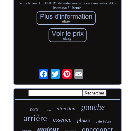
Nous ferons TOUJOURS de notre mieux pour vous aider. 98%
livraison à l'heure.
gauche
direction
porte
frein
arrière
essence
phase
cabriolet
moteur
onecooper
union
pompe