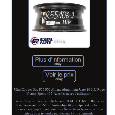
Mini Cooper One F55 F56 Alliage Aluminium Jante 16 6,5J Roue
Victory Spoke 495. Avec les traces d'utilisation.
Pièce d'origine d'occasion Référence OEM: 36116855106 Pièces
de replacement: 6855106. Notre objectif principal est de fournir
un service exceptionnel pour nos clients. Nous faisons de notre
mieux pour répondre rapidement à votre demande.