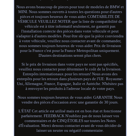
Nous avons beaucoup de pieces pour tout de modeles de BMW et
MINI. Nous sommes ouverts à toutes les questions pour d'autres
pièces et toujours heureux de vous aider. COMTABILITE DE
VÉHICULE VEUILLEZ NOTER que la liste de compatibilité de
véhicule est à titre informatif seulement, ne garantit pas
l'installation correcte des pièces dans votre véhicule et peut
s'adapter à d'autres modèles. Pour être sûr que la pièce conviendra
à votre véhicule, veuillez nous contacter avant de commander,
nous sommes toujours heureux de vous aider. Prix de livraison
pour la France c'est pour la France Metropolitan uniquement.
D'autres destinations seront plus chers.
Si le prix de livraison dans votre pays ne sont pas spécifiés,
veuillez nous contacter pour déterminer le coût de la livraison.
Entrepôts internationaux pour les retours! Nous avons des
entrepôts pour les retours dans plusieurs pays de l'UE: Royaume-
Uni, Allemagne, France, Espagne, Italie et Autriche. N'hésitez pas
à renvoyer les produits à l'adresse locale de votre pays.
Nous sommes toujours heureux de vous aider. GARANTIE Nous
vendre des pièces d'occasion avec une garantie de 30 jours.
L'ÉTAT Cet article est utilisé mais est en bon état et fonctionne
parfaitement. FEEDBACK N'oubliez pas de nous laisser vos
commentaires et de CINQ ÉTOILES sur toutes les Notes
d'Évaluation. Merci denous contacter avant de vous décider de
laisser un neutre ou négatif commentaire.