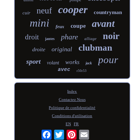
cooper
neuf
countryman
cuir
mini
avant
coupe
feux
noir
phare
droit
alliage
jantes
clubman
original
droite
pour
sport
works
volant
jack
avec
r50r53
Index
Contactez Nous
Politique de confidentialité
Conditions d'utilisation
EN
FR