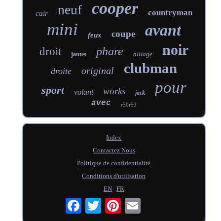
cooper
neuf
countryman
cuir
mini
avant
coupe
feux
noir
phare
droit
alliage
jantes
clubman
original
droite
pour
sport
works
volant
jack
avec
r50r53
Index
Contactez Nous
Politique de confidentialité
Conditions d'utilisation
EN
FR