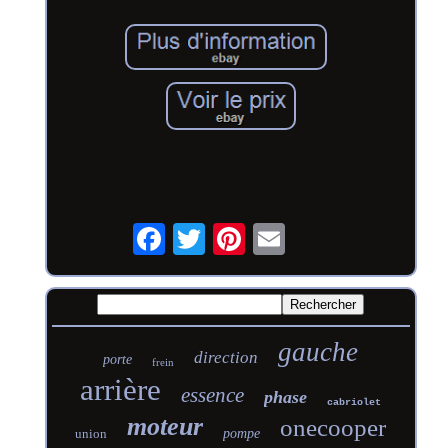
gauche
direction
porte
frein
arrière
essence
phase
cabriolet
moteur
onecooper
union
pompe