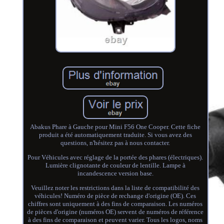
Abakus Phare à Gauche pour Mini F56 One Cooper. Cette fiche
produit a été automatiquement traduite. Si vous avez des
questions, n'hésitez pas à nous contacter.
Pour Véhicules avec réglage de la portée des phares (électriques).
Lumière clignotante de couleur de lentille. Lampe à
incandescence version base.
Veuillez noter les restrictions dans la liste de compatibilité des
véhicules! Numéro de pièce de rechange d'origine (OE). Ces
chiffres sont uniquement à des fins de comparaison. Les numéros
de pièces d'origine (numéros OE) servent de numéros de référence
à des fins de comparaison et peuvent varier. Tous les logos, noms