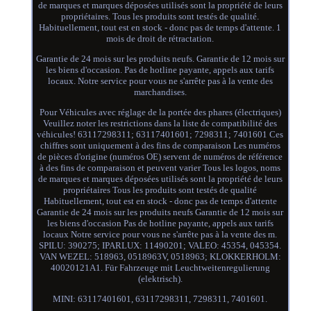
de marques et marques déposées utilisés sont la propriété de leurs
propriétaires. Tous les produits sont testés de qualité.
Habituellement, tout est en stock - donc pas de temps d'attente. 1
mois de droit de rétractation.
Garantie de 24 mois sur les produits neufs. Garantie de 12 mois sur
les biens d'occasion. Pas de hotline payante, appels aux tarifs
locaux. Notre service pour vous ne s'arrête pas à la vente des
marchandises.
Pour Véhicules avec réglage de la portée des phares (électriques)
Veuillez noter les restrictions dans la liste de compatibilité des
véhicules! 63117298311; 63117401601; 7298311; 7401601 Ces
chiffres sont uniquement à des fins de comparaison Les numéros
de pièces d'origine (numéros OE) servent de numéros de référence
à des fins de comparaison et peuvent varier Tous les logos, noms
de marques et marques déposées utilisés sont la propriété de leurs
propriétaires Tous les produits sont testés de qualité
Habituellement, tout est en stock - donc pas de temps d'attente
Garantie de 24 mois sur les produits neufs Garantie de 12 mois sur
les biens d'occasion Pas de hotline payante, appels aux tarifs
locaux Notre service pour vous ne s'arrête pas à la vente des m.
SPILU: 390275; IPARLUX: 11490201; VALEO: 45354, 045354.
VAN WEZEL: 518963, 0518963V, 0518963; KLOKKERHOLM:
40020121A1. Für Fahrzeuge mit Leuchtweitenregulierung
(elektrisch).
MINI: 63117401601, 63117298311, 7298311, 7401601.