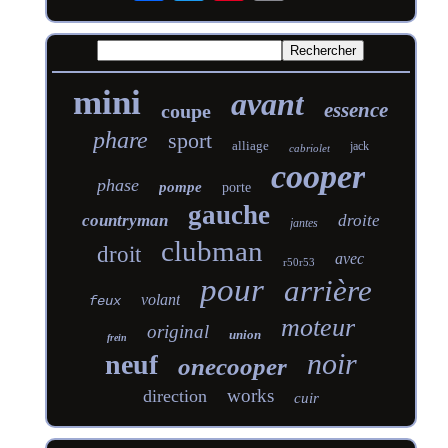
mini
avant
essence
coupe
phare
sport
alliage
jack
cabriolet
cooper
phase
pompe
porte
gauche
countryman
droite
jantes
clubman
droit
avec
r50r53
pour
arrière
volant
feux
moteur
original
union
frein
noir
neuf
onecooper
works
direction
cuir