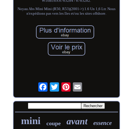
W10B16A 6765284 / 6765282.
Noyau Abs Mini Mini (R50, R53)(2001->) 1.6 Un 1,6 Ltr. Nous
n'expédions pas vers les îles et/ou les sites offshore.
mini
avant
essence
coupe