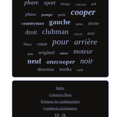
phare
sport
alliage
jack
cabriolet
cooper
phase
pompe
porte
gauche
countryman
droite
jantes
clubman
droit
avec
r50r53
pour
arrière
volant
feux
moteur
original
union
frein
noir
neuf
onecooper
works
direction
cuir
Index
Contactez Nous
Politique de confidentialité
Conditions d'utilisation
EN
FR