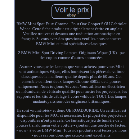
BMW Mini Spot Feux Chrome - Pour One Cooper S OU Cabriolet
Wipac. Cette fiche produit est originalement écrite en anglais.
Veuillez trouver ci dessous une traduction automatique en
français. Si vous avez des questions veuillez nous contacter.
BMW Mini et mini spécialistes classiques.
2 BMW Mini Spot Driving Lampes. Originaux Wipac (UK) - pas
des copies comme d'autres annoncées.
Assurez-vous que les lampes que vous achetez pour vous Mini
sont authentiques Wipac, elles fournissent les pièces de voiture
classiques de la meilleure qualité depuis plus de 60 ans. Cet
ensemble contient deux lampes Chrome S6055 de 5 pouces
uniquement. Nous toujours Advocat Vous utilisez un électricien
ou mécanicien de véhicule qualifié pour mettre les projecteurs, les
supports et les kits de câblage à votre véhicule. TOUT Les lampes
madautoparts sont des originaux britanniques.
Ils sont «numérotés» et donc UE ROAD JURIDE. Un certificat est
disponible pour les MOT si nécessaire. La plupart des projecteurs
disponibles n'ont pas cela. Ce fantastique jeu de lumière de 5
pouces transformera votre voiture - ajoutant une touche de facteur
«wow» à votre BMW Mini. Tous nos produits sont testés par nous
- nous savons donc que ceux-ci sont excellents.