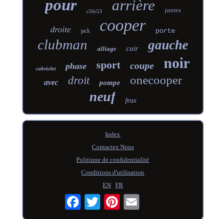
pour
arrière
jantes
r50r53
cooper
droite
porte
jack
clubman
gauche
cuir
alliage
noir
sport
coupe
phase
cabriolet
onecooper
droit
avec
pompe
neuf
feux
Index
Contactez Nous
Politique de confidentialité
Conditions d'utilisation
EN
FR