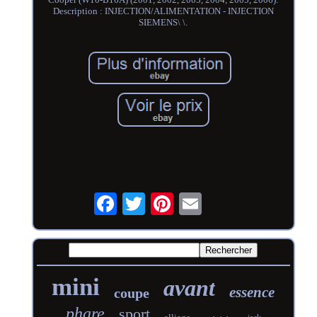
Description : INJECTION/ALIMENTATION - INJECTION
SIEMENS\ \.
mini
avant
essence
coupe
phare
sport