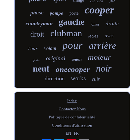
alliage
jack
cabriolet
cooper
phase
pompe
porte
gauche
countryman
droite
jantes
clubman
droit
avec
r50r53
pour
arrière
volant
feux
moteur
original
union
frein
noir
neuf
onecooper
works
direction
cuir
Index
Contactez Nous
Politique de confidentialité
Conditions d'utilisation
EN
FR