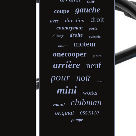
cuir
gauche
coupe
droit
direction
avec
countryman
porte
droite
alliage
cabriolet
moteur
union
onecooper
jantes
arrière
neuf
pour
noir
frein
mini
works
clubman
volant
essence
original
pompe