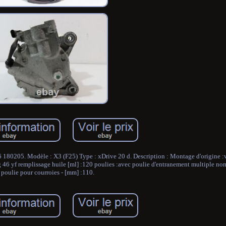
0205. Modèle : X3 (F25) Type : xDrive 20 d. Description : Montage d'origine :v
 46 yf remplissage huile [ml] :120 poulies :avec poulie d'entranement multiple no
poulie pour courroies - [mm] :110.