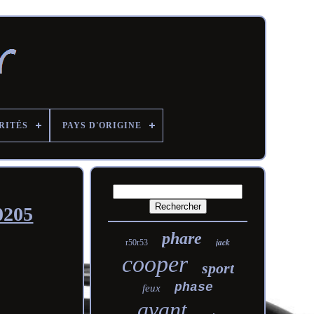
RITÉS
PAYS D'ORIGINE
0205
phare
jack
r50r53
cooper
sport
phase
feux
avant