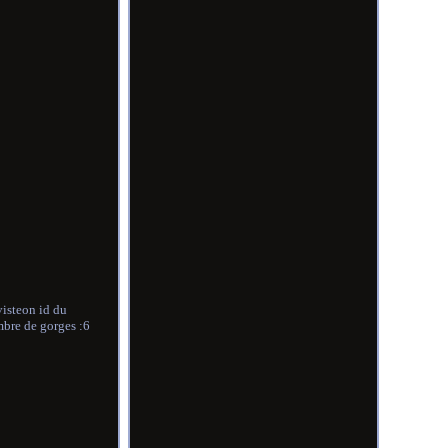
isteon id du
mbre de gorges :6