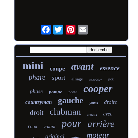
mini
avant
essence
coupe
phare
sport
alliage
jack
cabriolet
cooper
phase
pompe
porte
gauche
countryman
droite
jantes
clubman
droit
avec
r50r53
pour
arrière
volant
feux
moteur
original
union