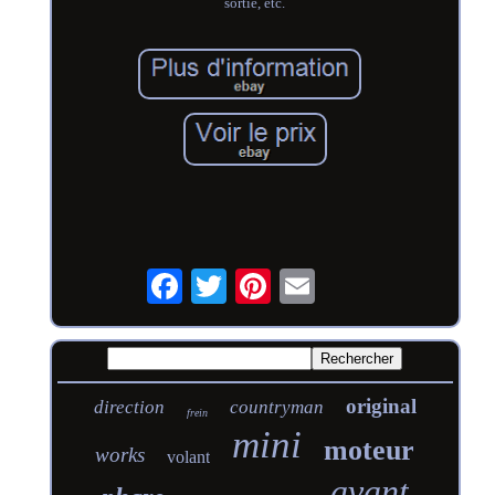
sortie, etc.
original
direction
countryman
frein
mini
moteur
works
volant
avant