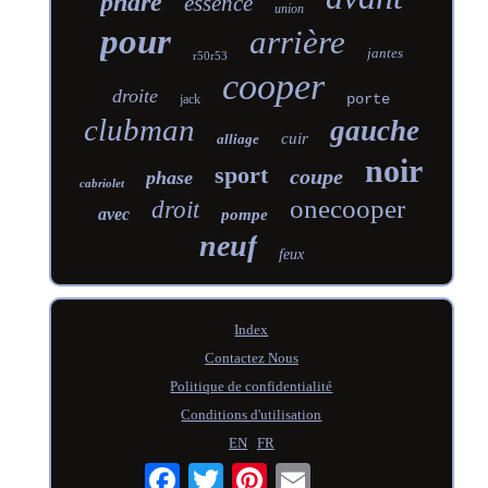
phare
essence
union
pour
arrière
jantes
r50r53
cooper
droite
porte
jack
clubman
gauche
cuir
alliage
noir
sport
coupe
phase
cabriolet
onecooper
droit
avec
pompe
neuf
feux
Index
Contactez Nous
Politique de confidentialité
Conditions d'utilisation
EN
FR