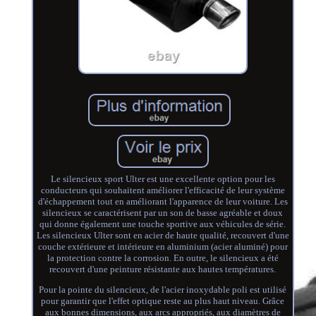
Le silencieux sport Ulter est une excellente option pour les
conducteurs qui souhaitent améliorer l'efficacité de leur système
d'échappement tout en améliorant l'apparence de leur voiture. Les
silencieux se caractérisent par un son de basse agréable et doux
qui donne également une touche sportive aux véhicules de série.
Les silencieux Ulter sont en acier de haute qualité, recouvert d'une
couche extérieure et intérieure en aluminium (acier aluminé) pour
la protection contre la corrosion. En outre, le silencieux a été
recouvert d'une peinture résistante aux hautes températures.
Pour la pointe du silencieux, de l'acier inoxydable poli est utilisé
pour garantir que l'effet optique reste au plus haut niveau. Grâce
aux bonnes dimensions, aux arcs appropriés, aux diamètres de