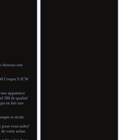
ci dessous une
MINI Cooper S JCW
I une apparence
sif 3M de qualité
qui en fait une
propre et sèche.
x pour vous aider!
 de votre achat.