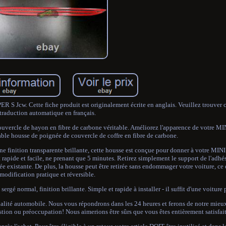
S Jcw. Cette fiche produit est originalement écrite en anglais. Veuillez trouver 
traduction automatique en français.
couvercle de hayon en fibre de carbone véritable. Améliorez l'apparence de votre 
ble housse de poignée de couvercle de coffre en fibre de carbone.
une finition transparente brillante, cette housse est conçue pour donner à votre MIN
 rapide et facile, ne prenant que 5 minutes. Retirez simplement le support de l'adhé
e existante. De plus, la housse peut être retirée sans endommager votre voiture, ce 
modification pratique et réversible.
sergé normal, finition brillante. Simple et rapide à installer - il suffit d'une voiture 
alité automobile. Nous vous répondrons dans les 24 heures et ferons de notre mieu
ion ou préoccupation! Nous aimerions être sûrs que vous êtes entièrement satisfait