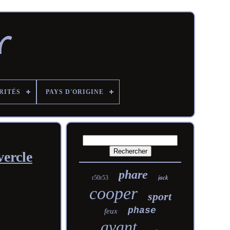
RITÉS
PAYS D'ORIGINE
ercle
phare
jack
r50r53
cooper
sport
phase
feux
avant