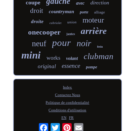
gauche
coupe
direction
avec
droit
countryman
porte
alliage
moteur
droite
union
cabriolet
arrière
onecooper
jantes
pour
noir
neuf
frein
mini
clubman
works
volant
essence
original
pompe
Index
Contactez Nous
Politique de confidentialité
Conditions d'utilisation
EN
FR