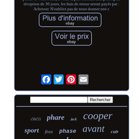
réception de 30 jours, les frais de retour seront payés par :
Acheteur. N'oubliez pas de nous donner une r.
cooper
phare
jack
r50r53
avant
sport
phase
feux
cuir