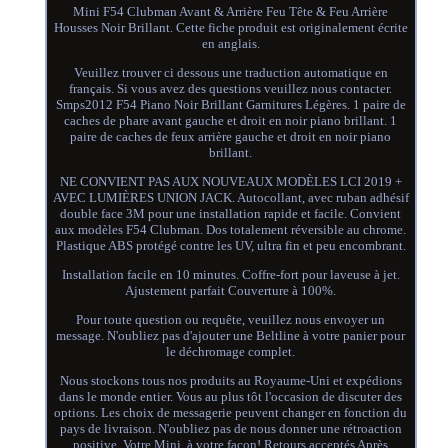
Mini F54 Clubman Avant & Arrière Feu Tête & Feu Arrière
Housses Noir Brillant. Cette fiche produit est originalement écrite
en anglais.
Veuillez trouver ci dessous une traduction automatique en
français. Si vous avez des questions veuillez nous contacter.
Smps2012 F54 Piano Noir Brillant Garnitures Légères. 1 paire de
caches de phare avant gauche et droit en noir piano brillant. 1
paire de caches de feux arrière gauche et droit en noir piano
brillant.
NE CONVIENT PAS AUX NOUVEAUX MODÈLES LCI 2019 +
AVEC LUMIÈRES UNION JACK. Autocollant, avec ruban adhésif
double face 3M pour une installation rapide et facile. Convient
aux modèles F54 Clubman. Dos totalement réversible au chrome.
Plastique ABS protégé contre les UV, ultra fin et peu encombrant.
Installation facile en 10 minutes. Coffre-fort pour laveuse à jet.
Ajustement parfait Couverture à 100%.
Pour toute question ou requête, veuillez nous envoyer un
message. N'oubliez pas d'ajouter une Beltline à votre panier pour
le déchromage complet.
Nous stockons tous nos produits au Royaume-Uni et expédions
dans le monde entier. Vous au plus tôt l'occasion de discuter des
options. Les choix de messagerie peuvent changer en fonction du
pays de livraison. N'oubliez pas de nous donner une rétroaction
positive. Votre Mini, à votre façon! Retours acceptés Après