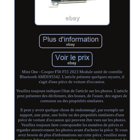
Mini One - Cooper F56 F55 2023 Module unité de contrôle
Bluetooth AMD195542. L'article présente quelques rayures, il
s'agit d'une pièce de voiture d'occasion.
Veuillez toujours indiquer l'état de l'article sur les photos. L'article
peut présenter des déchirures, des bosses, de l'usure, des signes de
corrosion ou des propriétés similaires.
Il peut y avoir quelque chose de endommagé, par exemple un
support, une prise, une boîte ou des propriétés similaires d'une
pièce de voiture d'occasion qui peuvent être vues sur les photos.
Veuillez toujours faire correspondre les numéros de pièces et
regarder attentivement les photos avant d'acheter la pièce. Si vous
avez besoin de plus d'informations sur cette pièce, veuillez nous
contacter. Informations sur la voiture, cet article a été supprimé de.