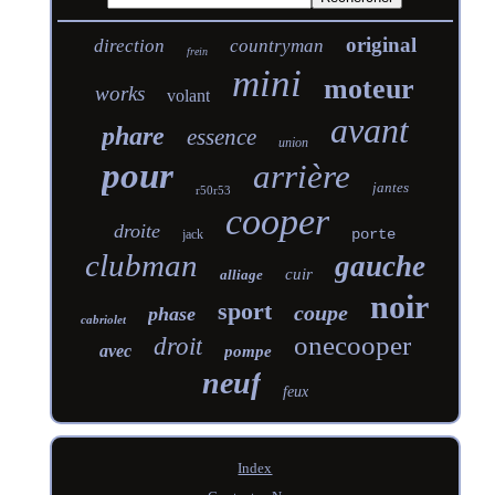
original
direction
countryman
frein
mini
moteur
works
volant
avant
phare
essence
union
pour
arrière
jantes
r50r53
cooper
droite
porte
jack
clubman
gauche
cuir
alliage
noir
sport
coupe
phase
cabriolet
onecooper
droit
avec
pompe
neuf
feux
Index