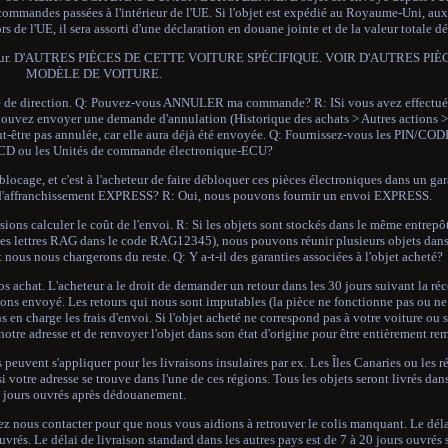
commandes passées à l'intérieur de l'UE. Si l'objet est expédié au Royaume-Uni, aux
s de l'UE, il sera assorti d'une déclaration en douane jointe et de la valeur totale dé
l'acheteur. D'AUTRES PIÈCES DE CETTE VOITURE SPÉCIFIQUE. VOIR D'AUTRES P
MODÈLE DE VOITURE.
irection. Q: Pouvez-vous ANNULER ma commande? R: ISi vous avez effectué vo
pouvez envoyer une demande d'annulation (Historique des achats > Autres actions >
t-être pas annulée, car elle aura déjà été envoyée. Q: Fournissez-vous les PIN/COD
s CD ou les Unités de commande électronique-ECU?
cage, et c'est à l'acheteur de faire débloquer ces pièces électroniques dans un g
 d'affranchissement EXPRESS? R: Oui, nous pouvons fournir un envoi EXPRESS.
ons calculer le coût de l'envoi. R: Si les objets sont stockés dans le même entrepôt
le les lettres RAG dans le code RAG12345), nous pouvons réunir plusieurs objets dans
 nous nous chargerons du reste. Q: Y a-t-il des garanties associées à l'objet acheté?
s achat. L'acheteur a le droit de demander un retour dans les 30 jours suivant la réc
'avons envoyé. Les retours qui nous sont imputables (la pièce ne fonctionne pas ou n
 en charge les frais d'envoi. Si l'objet acheté ne correspond pas à votre voiture ou
 notre adresse et de renvoyer l'objet dans son état d'origine pour être entièrement re
euvent s'appliquer pour les livraisons insulaires par ex. Les Îles Canaries ou les ré
si votre adresse se trouve dans l'une de ces régions. Tous les objets seront livrés dan
jours ouvrés après dédouanement.
lez nous contacter pour que nous vous aidions à retrouver le colis manquant. Le déla
vrés. Le délai de livraison standard dans les autres pays est de 7 à 20 jours ouvrés 