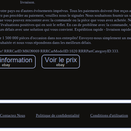
livraison.
 votre pays ou d'autres événements imprévus. Tous les paiements doivent être reçus a
ez pas procéder au paiement, veuillez nous le signaler. Nous souhaitons fournir un s
 que vous pouvez rencontrer avec la commande ou la pièce que vous avez achetée. Not
'évaluations positives qui en soit le reflet. En cas de problème avec la commande, 
urs délais avec une solution qui vous convient. Expédition rapide - livraison rapide
de 1 500 000 pièces d'occasion dans nos entrepôts! Envoyez-nous simplement un me
ouhaitée et nous vous répondrons dans les meilleurs délais.
 absolue! RRRCarID:MKO9069 RRRCarModelID:1020 RRRPartCategoryID:333.
Contactez Nous
Politique de confidentialité
Conditions d'utilisation