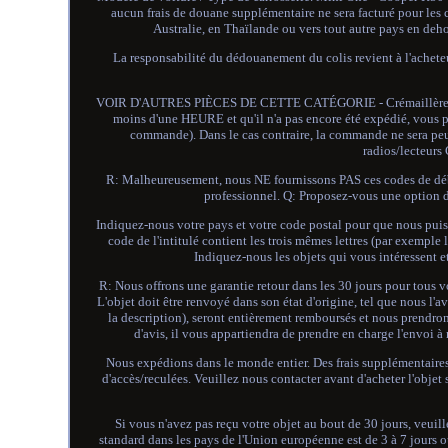
aucun frais de douane supplémentaire ne sera facturé pour les 
Australie, en Thaïlande ou vers tout autre pays en dehor
La responsabilité du dédouanement du colis revient à 
VOIR D'AUTRES PIÈCES DE CETTE CATÉGORIE - Crémaillère de d
moins d'une HEURE et qu'il n'a pas encore été expédié, vous 
commande). Dans le cas contraire, la commande ne sera peu
radios/lecteur
R: Malheureusement, nous NE fournissons PAS ces codes de déblo
professionnel. Q: Proposez-vous une option
Indiquez-nous votre pays et votre code postal pour que nous puissi
code de l'intitulé contient les trois mêmes lettres (par exemp
Indiquez-nous les objets qui vous intéressent et
R: Nous offrons une garantie retour dans les 30 jours pour tous vo
L'objet doit être renvoyé dans son état d'origine, tel que nous l
la description), seront entièrement remboursés et nous prendrons
d'avis, il vous appartiendra de prendre en charge l'envoi à
Nous expédions dans le monde entier. Des frais supplémentaires p
d'accès/reculées. Veuillez nous contacter avant d'acheter l'objet 
Si vous n'avez pas reçu votre objet au bout de 30 jours, veuil
standard dans les pays de l'Union européenne est de 3 à 7 jours ou