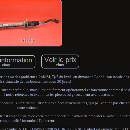
uestions ou des problèmes. 24h/24, 7j/7 du lundi au dimanche Expédition rapide de
és). Garantie de remboursement sous 30 jours!
d'usure superficielle, mais il est entièrement opérationnel et fonctionne comme il se 
en à notre référence et examinez les photos soigneusement avant d'acheter.
e nombreux véhicules utilisent des pièces ressemblantes, qui peuvent ne pas être c
votre voiture.
lle est compatible avec votre modèle spécifique avant de procéder à l'achat. La vérif
compatibilité incombe à l'acheteur.
50 - 53 / Autre. STOCK DANS L'UNION EUROPÉENNE. L'objet est envoyé depuis l'U