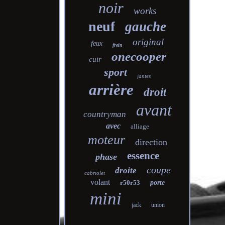
noir
works
neuf
gauche
original
feux
frein
onecooper
cuir
sport
jantes
arrière
droit
avant
countryman
avec
alliage
moteur
direction
essence
phase
coupe
droite
cabriolet
volant
r50r53
porte
mini
jack
union