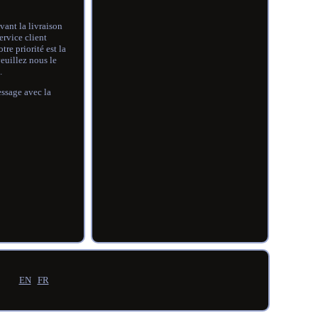
vant la livraison
ervice client
re priorité est la
veuillez nous le
.
ssage avec la
EN
FR