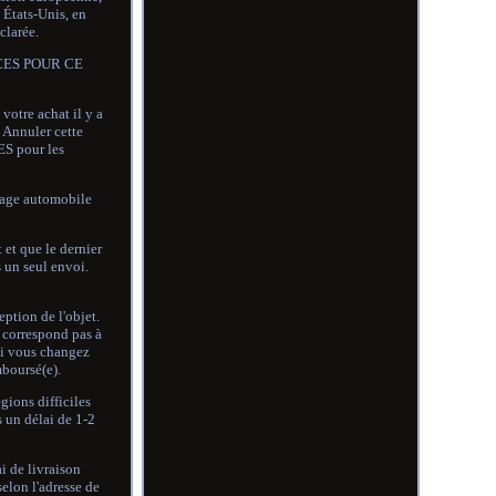
 États-Unis, en
clarée.
IÈCES POUR CE
tre achat il y a
 Annuler cette
ES pour les
arage automobile
 et que le dernier
 un seul envoi.
eption de l'objet.
e correspond pas à
 si vous changez
mboursé(e).
gions difficiles
s un délai de 1-2
i de livraison
selon l'adresse de