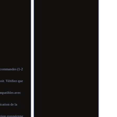
s commandes (1-2
doit. Vérifiez que
ompatibles avec
ication de la
nion européenne,